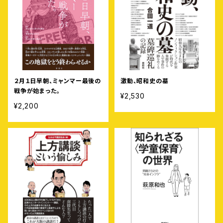
２月１日早朝、ミャンマー最後の
激動、昭和史の墓
戦争が始まった。
¥2,530
¥2,200