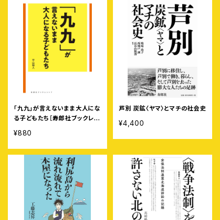
「九九」が言えないまま大人にな
芦別 炭鉱〈ヤマ〉とマチの社会史
る子どもたち［寿郎社ブックレッ
¥4,400
ト7］
¥880