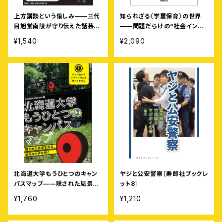
上方講談という愉しみ——三代
知られざる〈学童保育〉の世界
目旭堂南陵が守り伝えた話芸の
——問題だらけの“社会インフ
世界へ
ラ”
¥1,540
¥2,090
北海道大学もうひとつのキャン
ヤジと公安警察［寿郎社ブックレ
パスマップ——隠された風景を
ット8］
見る、消された声を聞く
¥1,760
¥1,210