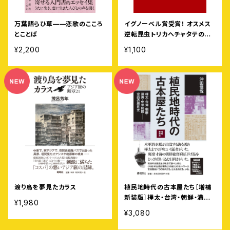
万葉語らひ草——恋歌のこころ
イグノーベル賞受賞！ オスメス
とことば
逆転昆虫トリカヘチャタテの研
究
¥2,200
¥1,100
渡り鳥を夢見たカラス
植民地時代の古本屋たち［増補
新装版］樺太・台湾・朝鮮・満洲・
¥1,980
中華民国⸺空白の庶民史
¥3,080