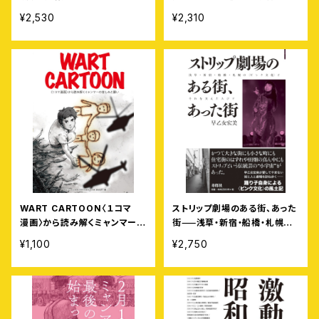
記録
¥2,530
¥2,310
WART CARTOON⸺〈１コマ
ストリップ劇場のある街、あった
漫画〉から読み解くミャンマーの
街⸺浅草・新宿・船橋・札幌の
苦しみと願い
〈ピンク文化〉とそれを支えた人
¥1,100
¥2,750
びと