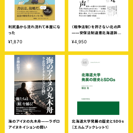
利尻島から流れ流れて本屋にな
〈戦争法制〉を許さない北の声
った
——安保法制違憲北海道訴訟
の記録
¥1,870
¥4,950
海のアイヌの丸木舟——ラポロ
北海道大学発展の歴史とSDGs
アイヌネイションの闘い
［エルムブックレット1］