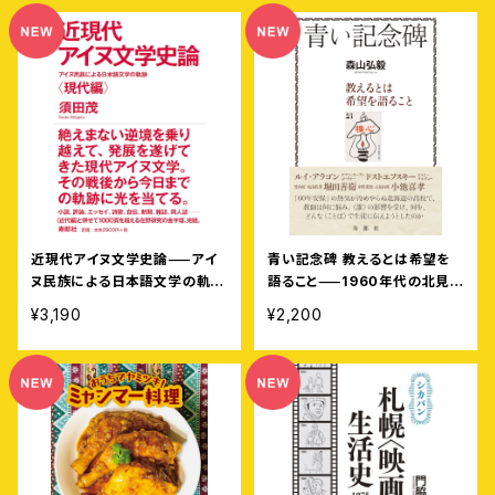
近現代アイヌ文学史論⸺アイ
青い記念碑 教えるとは希望を
ヌ民族による日本語文学の軌跡
語ること⸺1960年代の北見北
〈現代編〉
斗高生・札幌開成高生への〈こと
¥3,190
¥2,200
ば〉と小池喜孝先生のこと