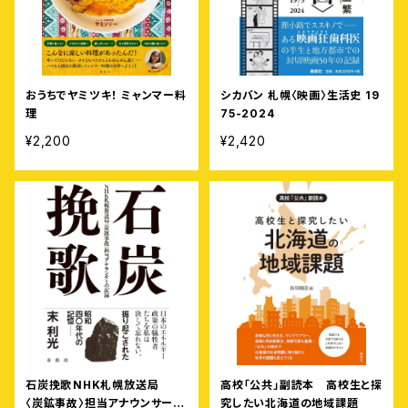
おうちでヤミツキ！ ミャンマー料
シカバン 札幌〈映画〉生活史 19
理
75-2024
¥2,200
¥2,420
石炭挽歌⸺NHK札幌放送局
高校「公共」副読本 高校生と探
〈炭鉱事故〉担当アナウンサーの
究したい北海道の地域課題