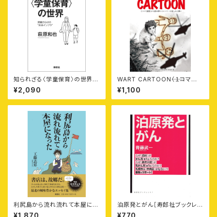
知られざる〈学童保育〉の世界
WART CARTOON⸺〈１コマ
——問題だらけの“社会インフ
漫画〉から読み解くミャンマーの
¥2,090
¥1,100
ラ”
苦しみと願い
利尻島から流れ流れて本屋にな
泊原発とがん［寿郎社ブックレッ
った
ト1］
¥1,870
¥770