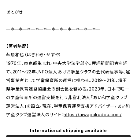
あとがき
—＊—＊—＊—＊—＊—＊—＊—＊—＊—＊—＊—
【著者略歴】
萩原和也（はぎわら・かずや）
1970年、東京都生まれ。中央大学法学部卒。産経新聞記者を経
て、2011～22年、NPO法人あげお学童クラブの会代表理事等、運
営事業者として学童保育所の運営に携わる。2019～21年、埼玉
県学童保育連絡協議会の副会長を務める。2023年、日本で唯一
の学童保育所の運営支援を行う非営利法人「あい和学童クラブ
運営法人」を設立。現在、学童保育運営支援アドバイザー。あい和
学童クラブ運営法人のサイト：
https://aiwagakudou.com/
International shipping available