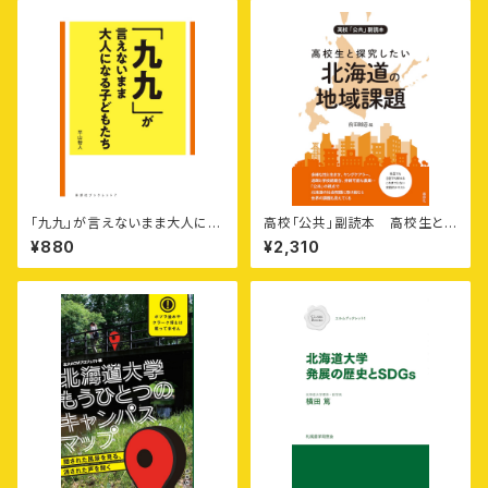
「九九」が言えないまま大人にな
高校「公共」副読本 高校生と
る子どもたち［寿郎社ブックレッ
探究したい北海道の地域課題
¥880
¥2,310
ト7］