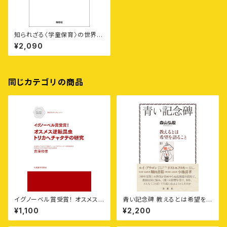
知られざる〈学童保育〉の世界
——問題だらけの“社会インフ
¥2,090
ラ”
同じカテゴリの商品
イグノーベル賞受賞！ オスメス
青い記念碑 教えるとは希望を語
逆転昆虫トリカヘチャタテの研
ること⸺1960年代の北見北斗
¥1,100
¥2,200
究
高生・札幌開成高生への〈こと
ば〉と小池喜孝先生のこと