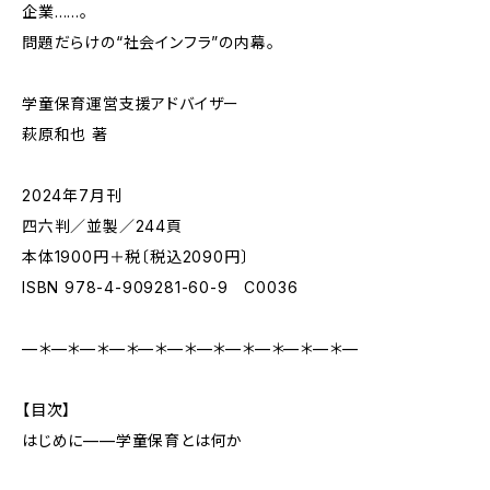
企業……。
問題だらけの“社会インフラ”の内幕。
学童保育運営支援アドバイザー
萩原和也 著
2024年7月刊
四六判／並製／244頁
本体1900円＋税〔税込2090円〕
ISBN 978-4-909281-60-9 C0036
—＊—＊—＊—＊—＊—＊—＊—＊—＊—＊—＊—
【目次】
はじめに——学童保育とは何か