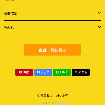
ライフスタイル
期間限定
労働
謝恩セール
その他
障害・病・老い
健康・料理
商品一覧に戻る
地域社会
農業・食
保存
シェア
LINE
ポスト
教育
© 寿郎社のネットストア
評論
Powered by