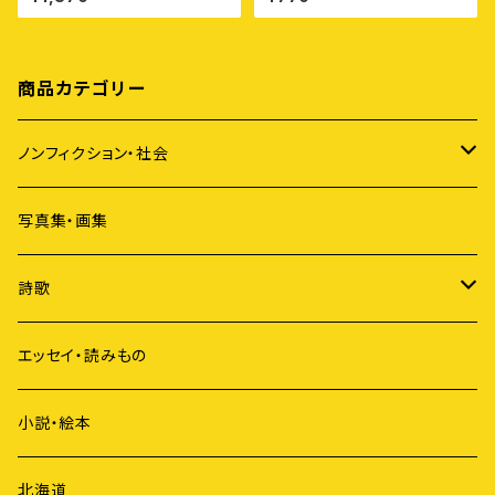
商品カテゴリー
ノンフィクション・社会
アイヌ
写真集・画集
原発
詩歌
ジェンダー
短歌
エッセイ・読みもの
歴史
俳句
小説・絵本
国際社会
詩
北海道