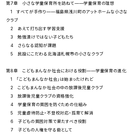
第7章 小さな学童保育所を訪ねて——学童保育の理想
1 すべてが手作り——福島県浅川町のアットホームな小さな
クラブ
2 あえて打ち出す学習支援
3 勉強漬けではない子どもたち
4 さらなる認知が課題
5 民設にこだわる北海道札幌市の小さなクラブ
第8章 こどもまんなか社会における役割——学童保育の進化
1 「こどもまんなか社会」は始まったけれど
2 こどもまんなか社会の中の放課後児童クラブ
3 放課後児童クラブの資格強化
4 学童保育の貧困を防ぐための仕組み
5 児童虐待防止・不登校対応・孤育て解消
6 子どもの貧困対策で果たすべき役割
7 子どもの人権を守る砦として