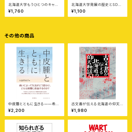
北海道大学もうひとつのキャン
北海道大学発展の歴史とSDGs
パスマップ——隠された風景を
［エルムブックレット1］
¥1,760
¥1,100
見る、消された声を聞く
その他の商品
中皮腫とともに生きる——希
古文書が伝える北海道の仰天秘
少・難治性がん患者と家族の26
話51
¥2,200
¥1,980
の「ものがたり」