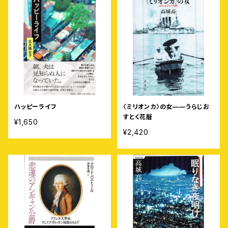
ハッピーライフ
〈ミリオンカ〉の女——うらじお
すとく花暦
¥1,650
¥2,420