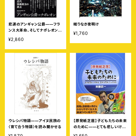
悲運のアンギャン公爵——フラ
眠りなき夜明け
ンス大革命、そしてナポレオン独
¥1,760
裁のもとで
¥2,860
ウレシパ物語——アイヌ民族の
【原発紙芝居】子どもたちの未来
〈育て合う物語〉を読み聞かせる
のために——とても悲しいけれ
ど空から灰がふってくる
¥1,870
¥1,650