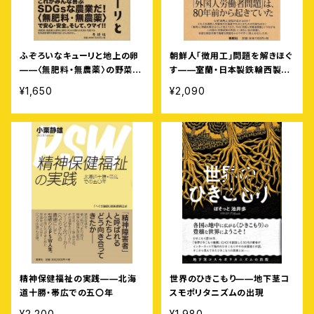
ふぞろいなキューリと地上の卵
朝鮮人「徴用工」問題を解きほぐ
——〈無肥料・無農薬〉の野菜と
す——室蘭・日本製鉄輪西製鉄
卵を100キロ離れた札幌に宅配
所における外国人労働者「移
¥1,650
¥2,090
する北海道豊浦町の農家のおじ
入」の失敗
さんのはなし
精神保健福祉の実践——北海
世界のひきこもり——地下茎コ
道十勝・帯広での五〇年
スモポリタニズムの出現
¥2,200
¥1,980