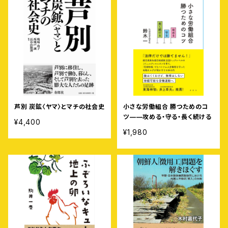
芦別 炭鉱〈ヤマ〉とマチの社会史
小さな労働組合 勝つためのコ
ツ——攻める・守る・長く続ける
¥4,400
¥1,980