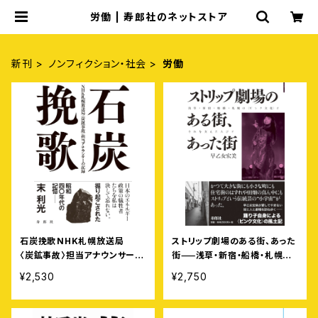
労働 | 寿郎社のネットストア
新刊
ノンフィクション・社会
労働
石炭挽歌⸺NHK札幌放送局
ストリップ劇場のある街、あった
〈炭鉱事故〉担当アナウンサーの
街⸺浅草・新宿・船橋・札幌の
記録
〈ピンク文化〉とそれを支えた人
¥2,530
¥2,750
びと