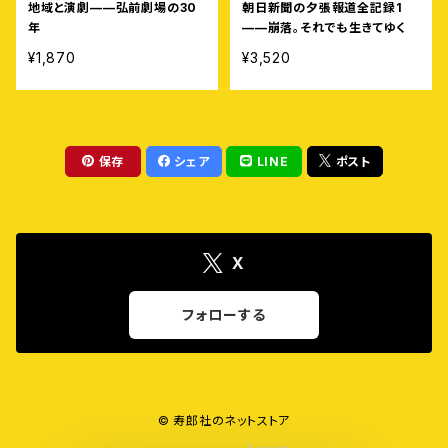
地域と演劇——弘前劇場の30
朝日新聞の夕張報道全記録1
年
——崩落。それでも生きてゆく
¥1,870
¥3,520
保存
シェア
LINE
ポスト
X
フォローする
© 寿郎社のネットストア