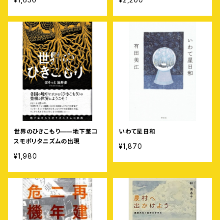
する北海道豊浦町の農家のおじ
さんのはなし
世界のひきこもり——地下茎コ
いわて星日和
スモポリタニズムの出現
¥1,870
¥1,980