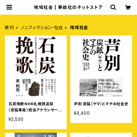
地域社会 | 寿郎社のネットストア
新刊
ノンフィクション・社会
地域社会
石炭挽歌⸺NHK札幌放送局
芦別 炭鉱〈ヤマ〉とマチの社会史
〈炭鉱事故〉担当アナウンサーの
¥4,400
記録
¥2,530