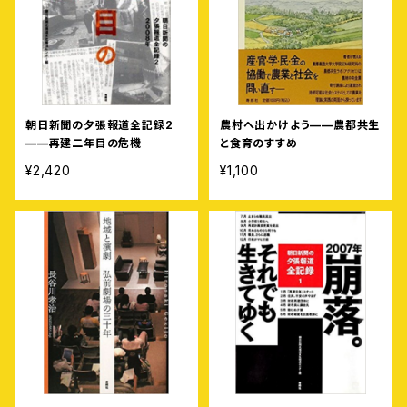
朝日新聞の夕張報道全記録2
農村へ出かけよう——農都共生
——再建二年目の危機
と食育のすすめ
¥2,420
¥1,100