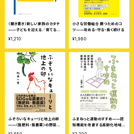
〈聞き書き〉新しい家族のカタチ
小さな労働組合 勝つためのコ
——子どもを迎える／育てる女
ツ——攻める・守る・長く続ける
性カップルたち［寿郎社ブックレ
¥1,210
¥1,980
ット5］
ふぞろいなキューリと地上の卵
ふまねっと運動のすすめ——認
——〈無肥料・無農薬〉の野菜と
知機能を改善する高齢化地域の
卵を100キロ離れた札幌に宅配
健康づくり
¥1,650
¥2,200