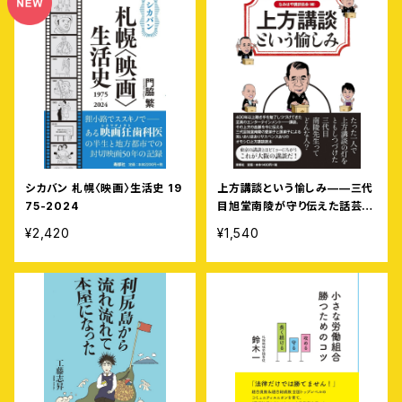
シカバン 札幌〈映画〉生活史 19
上方講談という愉しみ——三代
75-2024
目旭堂南陵が守り伝えた話芸の
世界へ
¥2,420
¥1,540