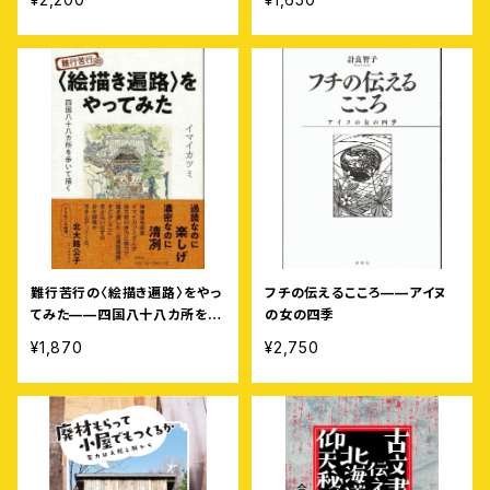
する北海道豊浦町の農家のおじ
さんのはなし
難行苦行の〈絵描き遍路〉をやっ
フチの伝えるこころ——アイヌ
てみた——四国八十八カ所を歩
の女の四季
いて描く
¥1,870
¥2,750