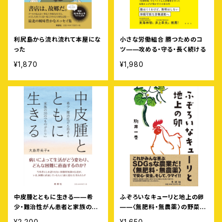
利尻島から流れ流れて本屋にな
小さな労働組合 勝つためのコ
った
ツ——攻める・守る・長く続ける
¥1,870
¥1,980
中皮腫とともに生きる——希
ふぞろいなキューリと地上の卵
少・難治性がん患者と家族の26
——〈無肥料・無農薬〉の野菜と
の「ものがたり」
卵を100キロ離れた札幌に宅配
¥2,200
¥1,650