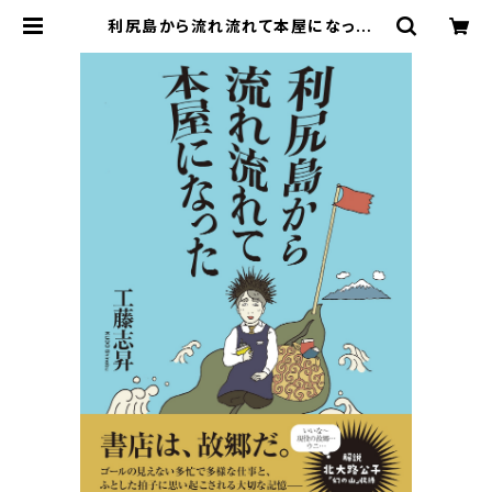
利尻島から流れ流れて本屋になった |
寿郎社のネットストア