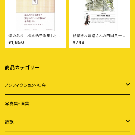
蝶のみち 松原浩子歌集［北海
絵描きお遍路さんの四国八十八
道くらしのうた1］
カ所御朱印付きポストカード集
¥1,650
¥748
〈第4集〉高知6カ寺・愛媛5カ寺
商品カテゴリー
ノンフィクション・社会
アイヌ
写真集・画集
原発
詩歌