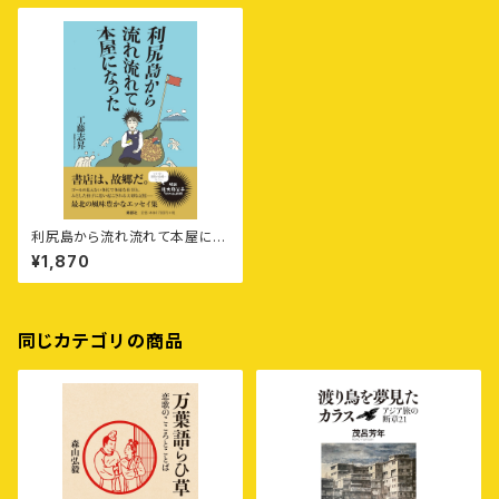
利尻島から流れ流れて本屋にな
った
¥1,870
同じカテゴリの商品