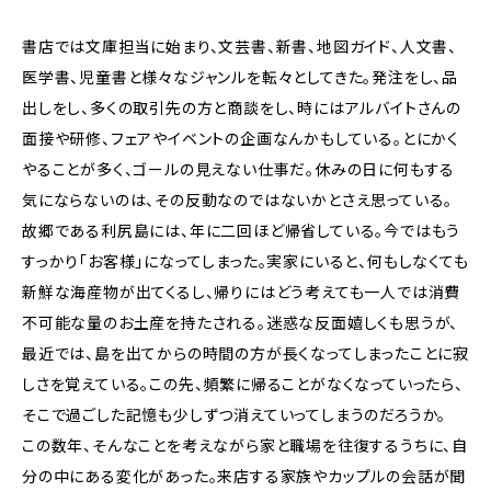
書店では文庫担当に始まり、文芸書、新書、地図ガイド、人文書、
医学書、児童書と様々なジャンルを転々としてきた。発注をし、品
出しをし、多くの取引先の方と商談をし、時にはアルバイトさんの
面接や研修、フェアやイベントの企画なんかもしている。とにかく
やることが多く、ゴールの見えない仕事だ。休みの日に何もする
気にならないのは、その反動なのではないかとさえ思っている。
故郷である利尻島には、年に二回ほど帰省している。今ではもう
すっかり「お客様」になってしまった。実家にいると、何もしなくても
新鮮な海産物が出てくるし、帰りにはどう考えても一人では消費
不可能な量のお土産を持たされる。迷惑な反面嬉しくも思うが、
最近では、島を出てからの時間の方が長くなってしまったことに寂
しさを覚えている。この先、頻繁に帰ることがなくなっていったら、
そこで過ごした記憶も少しずつ消えていってしまうのだろうか。
この数年、そんなことを考えながら家と職場を往復するうちに、自
分の中にある変化があった。来店する家族やカップルの会話が聞