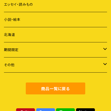
ジェンダー
短歌
エッセイ・読みもの
歴史
俳句
小説・絵本
国際社会
詩
北海道
ライフスタイル
期間限定
労働
謝恩セール
その他
障害・病・老い
健康・料理
商品一覧に戻る
地域社会
農業・食