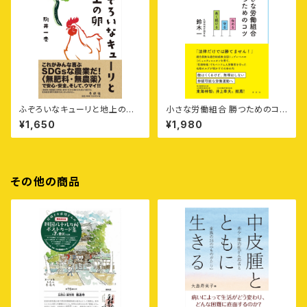
ふぞろいなキューリと地上の卵
小さな労働組合 勝つためのコツ
——〈無肥料・無農薬〉の野菜と
——攻める・守る・長く続ける
¥1,650
¥1,980
卵を100キロ離れた札幌に宅配
する北海道豊浦町の農家のおじ
さんのはなし
その他の商品