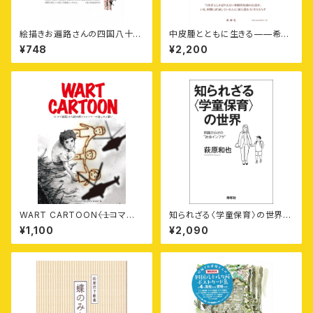
絵描きお遍路さんの四国八十八
中皮腫とともに生きる——希
カ所御朱印付きポストカード集
少・難治性がん患者と家族の26
¥748
¥2,200
〈第7集〉香川11カ寺
の「ものがたり」
WART CARTOON⸺〈１コマ
知られざる〈学童保育〉の世界
漫画〉から読み解くミャンマーの
——問題だらけの“社会インフ
¥1,100
¥2,090
苦しみと願い
ラ”