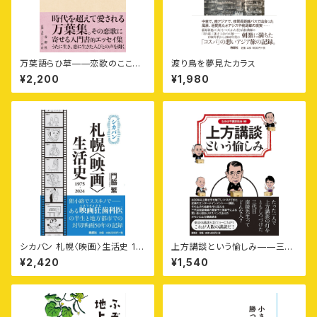
万葉語らひ草——恋歌のこころ
渡り鳥を夢見たカラス
とことば
¥2,200
¥1,980
シカバン 札幌〈映画〉生活史 19
上方講談という愉しみ——三代
75-2024
目旭堂南陵が守り伝えた話芸の
¥2,420
¥1,540
世界へ