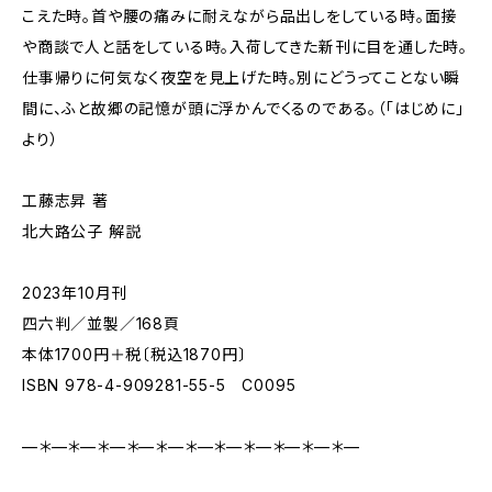
こえた時。首や腰の痛みに耐えながら品出しをしている時。面接
や商談で人と話をしている時。入荷してきた新刊に目を通した時。
仕事帰りに何気なく夜空を見上げた時。別にどうってことない瞬
間に、ふと故郷の記憶が頭に浮かんでくるのである。（「はじめに」
より）
工藤志昇 著
北大路公子 解説
2023年10月刊
四六判／並製／168頁
本体1700円＋税〔税込1870円〕
ISBN 978-4-909281-55-5 C0095
—＊—＊—＊—＊—＊—＊—＊—＊—＊—＊—＊—