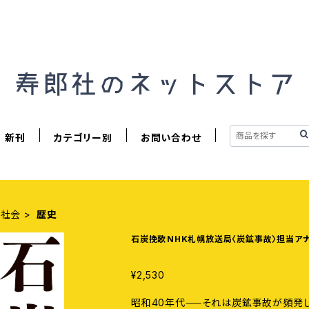
新刊
カテゴリー別
お問い合わせ
・社会
歴史
石炭挽歌⸺NHK札幌放送局〈炭鉱事故〉担当
¥2,530
昭和40年代⸺それは炭鉱事故が頻発