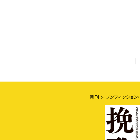
新刊
ノンフィクション