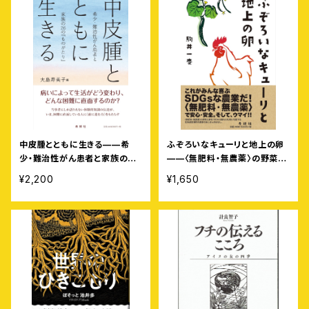
中皮腫とともに生きる——希
ふぞろいなキューリと地上の卵
少・難治性がん患者と家族の26
——〈無肥料・無農薬〉の野菜と
の「ものがたり」
卵を100キロ離れた札幌に宅配
¥2,200
¥1,650
する北海道豊浦町の農家のおじ
さんのはなし