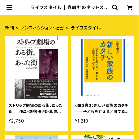
ライフスタイル | 寿郎社のネットスト
ア
新刊
ノンフィクション・社会
ライフスタイル
ストリップ劇場のある街、あった
〈聞き書き〉新しい家族のカタチ
街⸺浅草・新宿・船橋・札幌の
——子どもを迎える／育てる女
〈ピンク文化〉とそれを支えた人
性カップルたち［寿郎社ブックレ
¥2,750
¥1,210
びと
ット5］