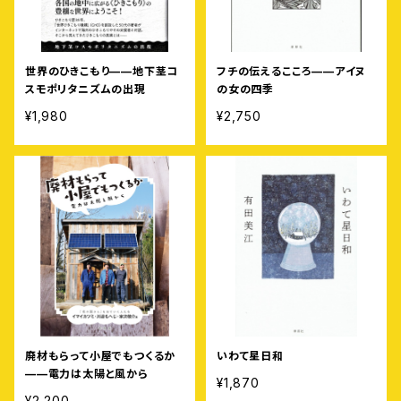
世界のひきこもり——地下茎コ
フチの伝えるこころ——アイヌ
スモポリタニズムの出現
の女の四季
¥1,980
¥2,750
廃材もらって小屋でもつくるか
いわて星日和
——電力は太陽と風から
¥1,870
¥2,200