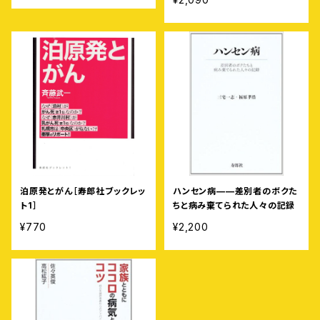
泊原発とがん［寿郎社ブックレッ
ハンセン病——差別者のボクた
ト1］
ちと病み棄てられた人々の記録
¥770
¥2,200