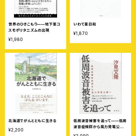
世界のひきこもり——地下茎コ
いわて星日和
スモポリタニズムの出現
¥1,870
¥1,980
北海道でがんとともに生きる
低周波音被害を追って——低周
波音症候群から風力発電公害
¥2,200
へ
¥2,090