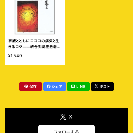
家族とともにココロの病気と生
きるコツ——統合失調症患者か
らのアドバイス
¥1,540
保存
シェア
LINE
ポスト
X
フォローする