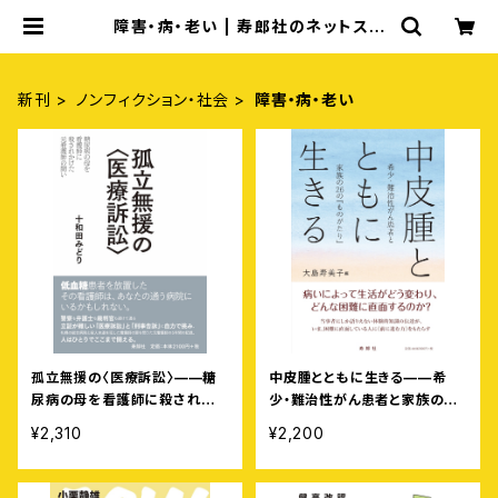
障害・病・老い | 寿郎社のネットスト
ア
新刊
ノンフィクション・社会
障害・病・老い
孤立無援の〈医療訴訟〉——糖
中皮腫とともに生きる——希
尿病の母を看護師に殺されか
少・難治性がん患者と家族の26
けた元看護師の闘い
の「ものがたり」
¥2,310
¥2,200