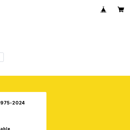
75-2024
lable