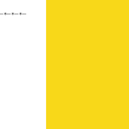
—＊—＊—＊—