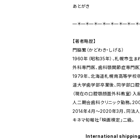
あとがき
—＊—＊—＊—＊—＊—＊—＊—＊
【著者略歴】
門脇繁（かどわき・しげる）
1960年（昭和35年）、札幌市生
外科専門医、歯科顎関節症専門医
1979年、北海道札幌南高等学校卒
道大学歯学部卒業後、同学部口
（現在の口腔顎顔面外科教室）入局
人二期会歯科クリニック勤務。20
2014年4月〜2020年3月、同法
キネマ旬報社「映画検定」二級。
International shipping