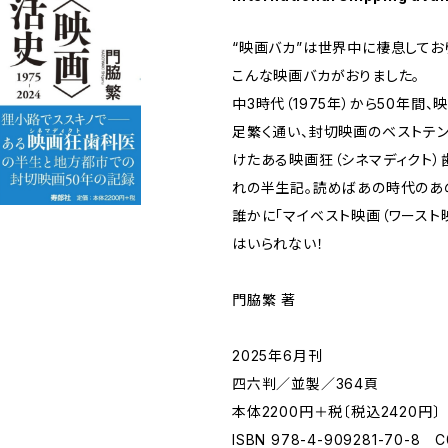
“映画バカ”は世界中に棲息してお
こんな映画バカがおりました。
中3時代（1975年）から50年間
足繁く通い、封切映画のベストテ
けたある映画狂（シネマディクト
れの半生記。読めばあの時代のあ
誰かに「マイベスト映画（ワースト
はいられない！
門脇繁 著
2025年6月刊
四六判／並製／364頁
本体2200円＋税〔税込2420円〕
ISBN 978-4-909281-70-8 