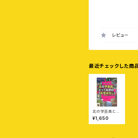
レビュー
最近チェックした商
北の学芸員とっ
ておきの《お宝ば
¥1,650
なし》——北海
道で残したいモノ
伝えたいコト