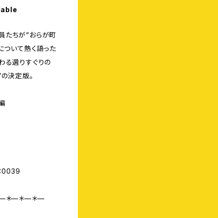
lable
員たちが“おらが町
”について熱く語った
わる選りすぐりの
”の決定版。
編
C0039
—＊—＊—＊—