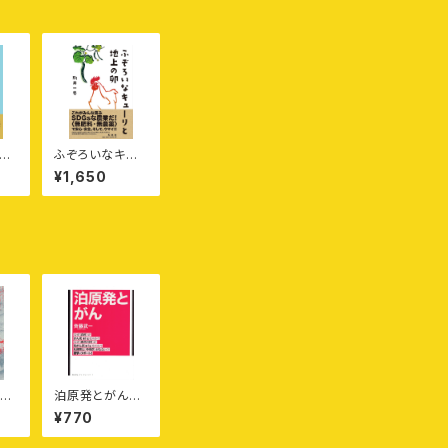
れ
ふぞろいなキュ
な
ーリと地上の卵
¥1,650
——〈無肥料・無
農薬〉の野菜と
卵を100キロ離
れた札幌に宅配
する北海道豊浦
町の農家のおじ
さんのはなし
る
泊原発とがん
天秘
［寿郎社ブックレ
¥770
ット1］