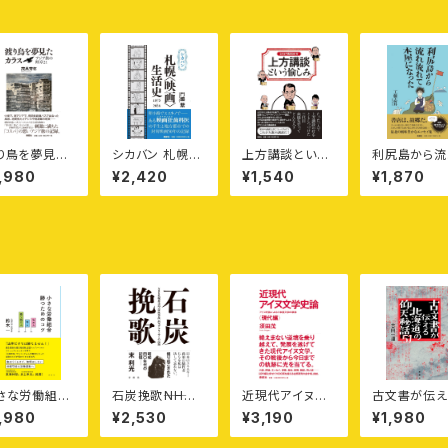
り鳥を夢見た
シカバン 札幌
上方講談という
利尻島から流
ラス
〈映画〉生活史 1
愉しみ——三代
流れて本屋に
,980
¥2,420
¥1,540
¥1,870
975-2024
目旭堂南陵が守
った
り伝えた話芸の
世界へ
さな労働組合
石炭挽歌⸺NH
近現代アイヌ文
古文書が伝え
つためのコツ
K札幌放送局〈炭
学史論⸺アイヌ
北海道の仰
,980
¥2,530
¥3,190
¥1,980
—攻める・守
鉱事故〉担当ア
民族による日本
話51
・長く続ける
ナウンサーの記
語文学の軌跡