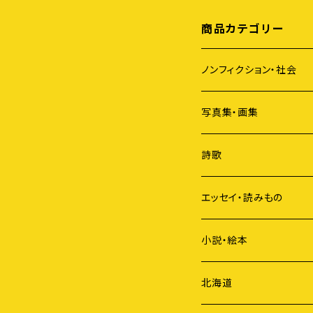
商品カテゴリー
ノンフィクション・社会
アイヌ
写真集・画集
原発
詩歌
ジェンダー
短歌
エッセイ・読みもの
歴史
俳句
小説・絵本
国際社会
詩
北海道