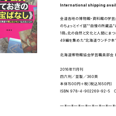
International shipping avai
全道各地の博物館・資料館の学芸
のちょっとイイ話”“自慢の所蔵品
1冊。北の自然と文化と人間にまつ
49編を集めた“北海道ウンチク本
北海道博物館協会学芸職員部会 
2016年11月刊
四六判／並製／360頁
本体1500円＋税〔税込1650円〕
ISBN 978ｰ4ｰ902269ｰ92ｰ5 
—＊—＊—＊—＊—＊—＊—＊—＊