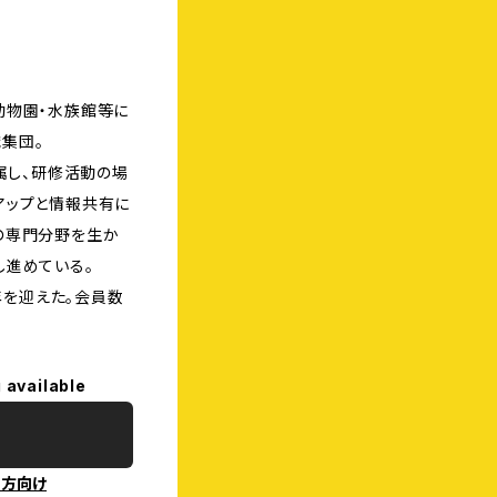
動物園・水族館等に
集団。
に属し、研修活動の場
アップと情報共有に
の専門分野を生か
し進めている。
周年を迎えた。会員数
 available
の方向け