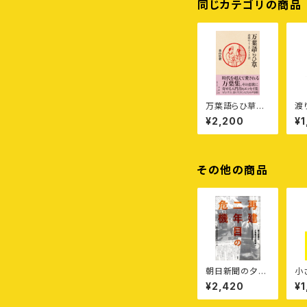
同じカテゴリの商品
万葉語らひ草
渡
——恋歌のここ
カ
¥2,200
¥1
ろとことば
その他の商品
朝日新聞の夕張
小
報道全記録2
勝
¥2,420
¥1
——再建二年目
—
の危機
る