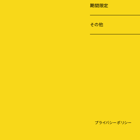
ライフスタイル
期間限定
労働
謝恩セール
その他
障害・病・老い
健康・料理
地域社会
農業・食
教育
評論
プライバシーポリシー
エコ・環境