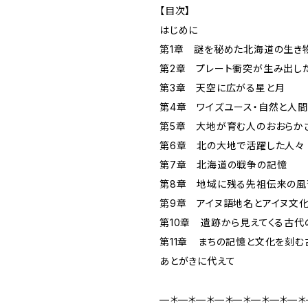
【目次】
はじめに
第1章 謎を秘めた北海道の生き
第2章 プレート衝突が生み出し
第3章 天空に広がる星と月
第4章 ワイズユース・自然と人
第5章 大地が育む人のおおらか
第6章 北の大地で活躍した人々
第7章 北海道の戦争の記憶
第8章 地域に残る先祖伝来の風
第9章 アイヌ語地名とアイヌ文
第10章 遺跡から見えてくる古代
第11章 まちの記憶と文化を刻
あとがきに代えて
—＊—＊—＊—＊—＊—＊—＊—＊