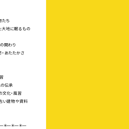
物たち
た大地に眠るもの
間の関わり
さ・あたたかさ
習
化の伝承
の文化・風習
む古い建物や資料
—＊—＊—＊—