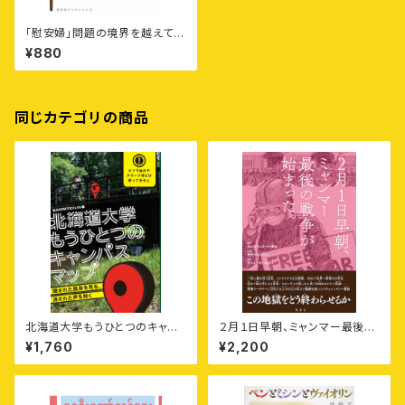
「慰安婦」問題の境界を越えて
——連合国軍兵士が見た戦時
¥880
性暴力、各地にできた〈少女像〉、
朝日新聞と植村元記者へのバッ
シングについて［寿郎社ブックレ
ット3］
同じカテゴリの商品
北海道大学もうひとつのキャン
２月１日早朝、ミャンマー最後の
パスマップ——隠された風景を
戦争が始まった。
¥1,760
¥2,200
見る、消された声を聞く