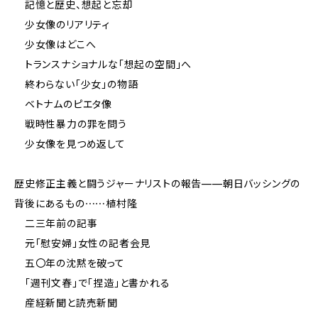
記憶と歴史、想起と忘却
少女像のリアリティ
少女像はどこへ
トランスナショナルな「想起の空間」へ
終わらない「少女」の物語
ベトナムのピエタ像
戦時性暴力の罪を問う
少女像を見つめ返して
歴史修正主義と闘うジャーナリストの報告——朝日バッシングの
背後にあるもの⋯⋯植村隆
二三年前の記事
元「慰安婦」女性の記者会見
五〇年の沈黙を破って
「週刊文春」で「捏造」と書かれる
産経新聞と読売新聞