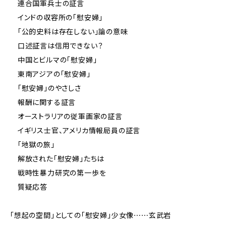
連合国軍兵士の証言
インドの収容所の「慰安婦」
「公的史料は存在しない」論の意味
口述証言は信用できない？
中国とビルマの「慰安婦」
東南アジアの「慰安婦」
「慰安婦」のやさしさ
報酬に関する証言
オーストラリアの従軍画家の証言
イギリス士官、アメリカ情報局員の証言
「地獄の旅」
解放された「慰安婦」たちは
戦時性暴力研究の第一歩を
質疑応答
「想起の空間」としての「慰安婦」少女像⋯⋯玄武岩