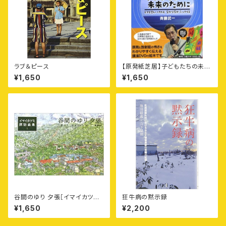
ラブ＆ピース
【原発紙芝居】子どもたちの未来
のために——とても悲しいけれ
¥1,650
¥1,650
ど空から灰がふってくる
谷間のゆり 夕張［イマイカツミ
狂牛病の黙示録
探訪画集1］
¥1,650
¥2,200