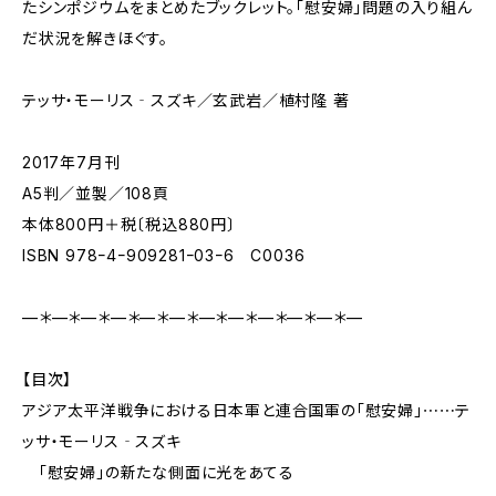
たシンポジウムをまとめたブックレット。「慰安婦」問題の入り組ん
だ状況を解きほぐす。
テッサ・モーリス‐スズキ／玄武岩／植村隆 著
2017年7月刊
A5判／並製／108頁
本体800円＋税〔税込880円〕
ISBN 978ｰ4ｰ909281ｰ03ｰ6 C0036
—＊—＊—＊—＊—＊—＊—＊—＊—＊—＊—＊—
【目次】
アジア太平洋戦争における日本軍と連合国軍の「慰安婦」⋯⋯テ
ッサ・モーリス‐スズキ
「慰安婦」の新たな側面に光をあてる