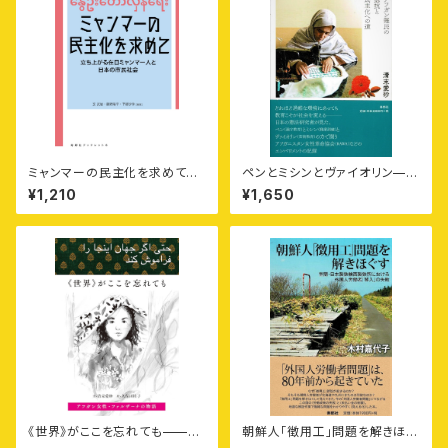
ミャンマーの民主化を求めて
ペンとミシンとヴァイオリン——
——立ち上がる在日ミャンマー
アフガン難民の抵抗と民主化へ
¥1,210
¥1,650
人と日本の市民社会［寿郎社ブ
の道
ックレット6］
《世界》がここを忘れても——ア
朝鮮人「徴用工」問題を解きほぐ
フガン女性ファルザーナの物語
す——室蘭・日本製鉄輪西製鉄