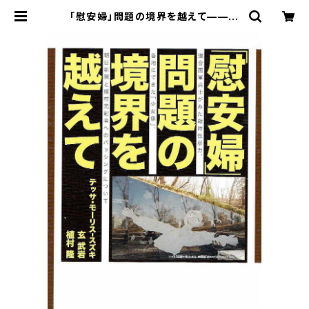
「慰安婦」問題の境界を越えて——連
合国軍兵士が見た戦時性暴力、各地に
できた〈少女像〉、朝日新聞と植村元記
者へのバッシングについて［寿郎社ブ
ックレット3］ | 寿郎社のネットストア