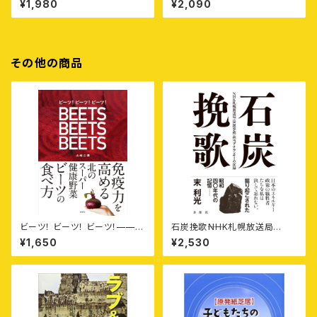
¥1,980
¥2,090
所における外国人労働者「移
入」の失敗
その他の商品
ビーツ！ ビーツ！ ビーツ！——免
石炭挽歌⸺NHK札幌放送局
疫力を高める北のスーパー健康
〈炭鉱事故〉担当アナウンサーの
¥1,650
¥2,530
野菜ビーツの食べ方
記録