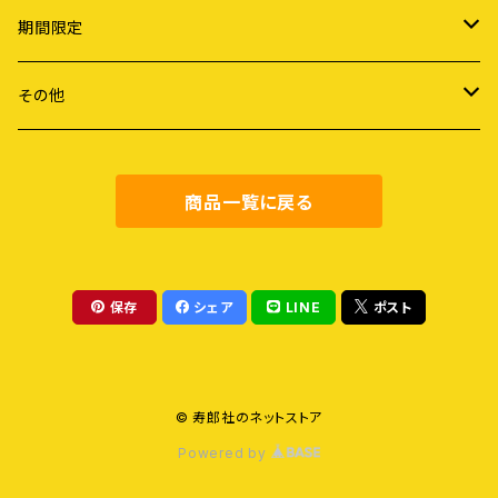
ライフスタイル
期間限定
労働
謝恩セール
その他
障害・病・老い
健康・料理
商品一覧に戻る
地域社会
農業・食
保存
シェア
LINE
ポスト
教育
© 寿郎社のネットストア
評論
Powered by