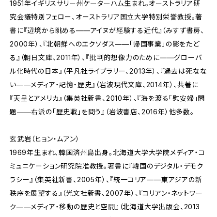
1951年イギリスサリー州ケーターハム生まれ。オーストラリア研
究会議特別フェロー、オーストラリア国立大学特別栄誉教授。著
書に『辺境から眺める——アイヌが経験する近代』（みすず書房、
2000年）、『北朝鮮へのエクソダス——「帰国事業」の影をたど
る』（朝日文庫、2011年）、『批判的想像力のために——グローバ
ル化時代の日本』（平凡社ライブラリー、2013年）、『過去は死なな
い——メディア・記憶・歴史』（岩波現代文庫、2014年）、共著に
『天皇とアメリカ』（集英社新書、2010年）、『海を渡る「慰安婦」問
題——右派の「歴史戦」を問う』（岩波書店、2016年）他多数。
玄武岩（ヒョン・ムアン）
1969年生まれ、韓国済州島出身。北海道大学大学院メディア・コ
ミュニケーション研究院准教授。著書に『韓国のデジタル・デモク
ラシー』（集英社新書、2005年）、『統一コリア——東アジアの新
秩序を展望する』（光文社新書、2007年）、『コリアン・ネットワー
ク——メディア・移動の歴史と空間』（北海道大学出版会、2013