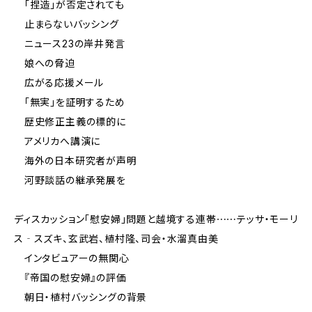
「捏造」が否定されても
止まらないバッシング
ニュース23の岸井発言
娘への脅迫
広がる応援メール
「無実」を証明するため
歴史修正主義の標的に
アメリカへ講演に
海外の日本研究者が声明
河野談話の継承発展を
ディスカッション「慰安婦」問題と越境する連帯⋯⋯テッサ・モーリ
ス‐スズキ、玄武岩、植村隆、司会・水溜真由美
インタビュアーの無関心
『帝国の慰安婦』の評価
朝日・植村バッシングの背景