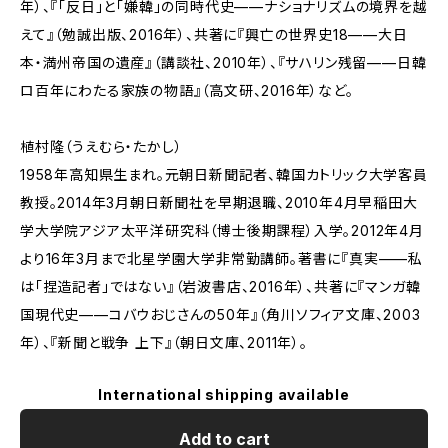
年）、『「反日」と「嫌韓」の同時代史——ナショナリズムの境界を越
えて』（勉誠出版、2016年）、共著に『興亡の世界史18——大日
本・満州帝国の遺産』（講談社、2010年）、『サハリン残留——日韓
ロ百年にわたる家族の物語』（高文研、2016年）など。
植村隆（うえむら・たかし）
1958年高知県生まれ。元朝日新聞記者、韓国カトリック大学客員
教授。2014年3月朝日新聞社を早期退職、2010年4月早稲田大
学大学院アジア太平洋研究科（博士後期課程）入学。2012年4月
より16年3月まで北星学園大学非常勤講師。著書に『真実——私
は「捏造記者」ではない』（岩波書店、2016年）、共著に『マンガ韓
国現代史——コバウおじさんの50年』（角川ソフィア文庫、2003
年）、『新聞と戦争 上下』（朝日文庫、2011年）。
International shipping available
Add to cart