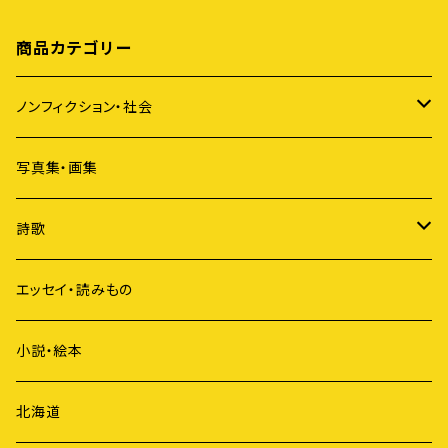
商品カテゴリー
ノンフィクション・社会
アイヌ
写真集・画集
原発
詩歌
ジェンダー
短歌
エッセイ・読みもの
歴史
俳句
小説・絵本
国際社会
詩
北海道