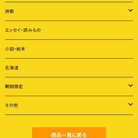
原発
詩歌
ジェンダー
短歌
エッセイ・読みもの
歴史
俳句
小説・絵本
国際社会
詩
北海道
ライフスタイル
期間限定
労働
謝恩セール
その他
障害・病・老い
健康・料理
商品一覧に戻る