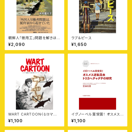
朝鮮人「徴用工」問題を解きほぐ
ラブ＆ピース
す——室蘭・日本製鉄輪西製鉄
¥2,090
¥1,650
所における外国人労働者「移
入」の失敗
WART CARTOON⸺〈１コマ
イグノーベル賞受賞！ オスメス
漫画〉から読み解くミャンマーの
逆転昆虫トリカヘチャタテの研
¥1,100
¥1,100
苦しみと願い
究