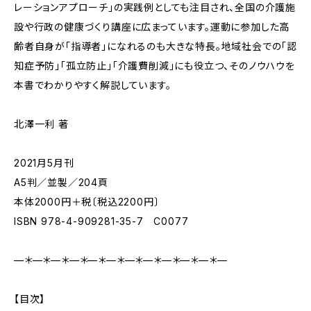
レーションアプローチ」の実践例としても注目され、全国の介護施
設や行政の健康づくり講座に広まっています。運動に参加した高
齢者自身が「指導者」になれるのも大きな特長。地域社会での「認
知症予防」「孤立防止」「介護費削減」にも役立つ、そのノウハウを
本書でわかりやすく解説しています。
北澤一利 著
2021月5月刊
A5判／並製／204頁
本体2000円＋税〔税込2200円〕
ISBN 978-4-909281-35-7 C0077
—＊—＊—＊—＊—＊—＊—＊—＊—＊—＊—＊—
【目次】