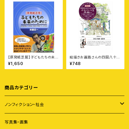
【原発紙芝居】子どもたちの未来
絵描きお遍路さんの四国八十八
のために——とても悲しいけれ
カ所御朱印付きポストカード集
¥1,650
¥748
ど空から灰がふってくる
〈第5集〉愛媛11カ寺
商品カテゴリー
ノンフィクション・社会
アイヌ
写真集・画集