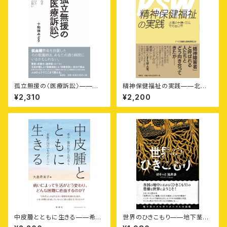
孤立無援の〈医療訴訟〉——糖
精神保健福祉の実践——北海
尿病の母を看護師に殺されかけ
道十勝・帯広での五〇年
¥2,310
¥2,200
た元看護師の闘い
中皮腫とともに生きる——希
世界のひきこもり——地下茎コ
少・難治性がん患者と家族の26
スモポリタニズムの出現