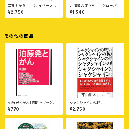
草地と語る——〈マイペース酪
北海道の守り方——グローバリ
農〉ことはじめ
ゼーションという〈経済戦争〉に
¥2,750
¥1,540
抗する10
その他の商品
泊原発とがん［寿郎社ブックレッ
シャクシャインの戦い
ト1］
¥770
¥2,750