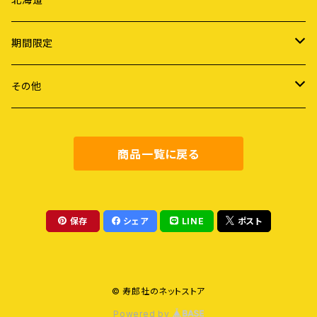
ライフスタイル
期間限定
労働
謝恩セール
その他
障害・病・老い
健康・料理
商品一覧に戻る
地域社会
農業・食
保存
シェア
LINE
ポスト
教育
© 寿郎社のネットストア
評論
Powered by