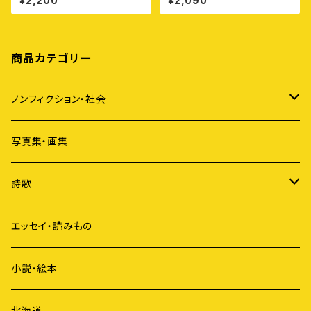
¥2,200
¥2,090
ラ”
商品カテゴリー
ノンフィクション・社会
アイヌ
写真集・画集
原発
詩歌
ジェンダー
短歌
エッセイ・読みもの
歴史
俳句
小説・絵本
国際社会
詩
北海道