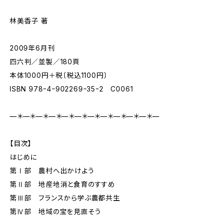
林美香子 著
2009年6月刊
四六判／並製／180頁
本体1000円＋税〔税込1100円〕
ISBN 978ｰ4ｰ902269ｰ35ｰ2 C0061
—＊—＊—＊—＊—＊—＊—＊—＊—＊—＊—＊—
【目次】
はじめに
第Ⅰ部 農村へ出かけよう
第Ⅱ部 地産地消と食育のすすめ
第Ⅲ部 フランスから学ぶ農都共生
第Ⅳ部 地域の宝を見直そう