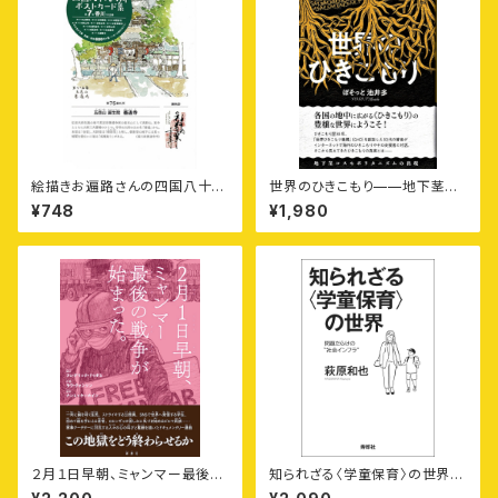
絵描きお遍路さんの四国八十八
世界のひきこもり——地下茎コ
カ所御朱印付きポストカード集
スモポリタニズムの出現
¥748
¥1,980
〈第7集〉香川11カ寺
２月１日早朝、ミャンマー最後の
知られざる〈学童保育〉の世界
戦争が始まった。
——問題だらけの“社会インフ