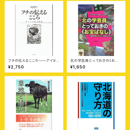
さんのはなし
フチの伝えるこころ——アイヌの
北の学芸員とっておきの《お宝
女の四季
ばなし》——北海道で残したいモ
¥2,750
¥1,650
ノ伝えたいコト