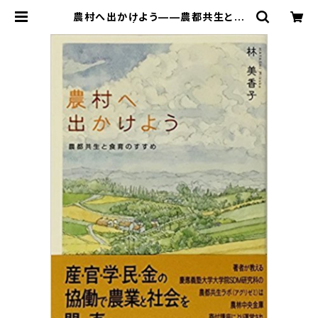
農村へ出かけよう——農都共生と食
育のすすめ | 寿郎社のネットストア