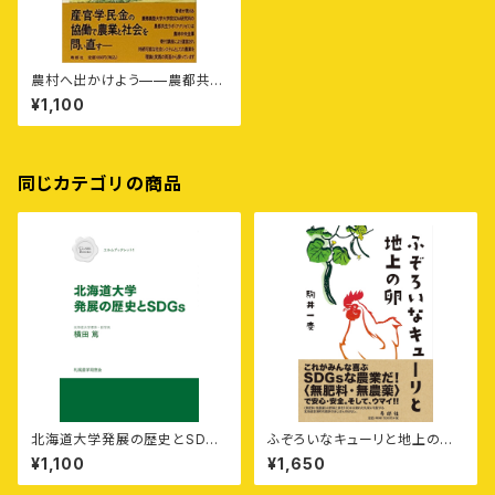
農村へ出かけよう——農都共生
と食育のすすめ
¥1,100
同じカテゴリの商品
北海道大学発展の歴史とSDGs
ふぞろいなキューリと地上の卵
［エルムブックレット1］
——〈無肥料・無農薬〉の野菜と
¥1,100
¥1,650
卵を100キロ離れた札幌に宅配
する北海道豊浦町の農家のおじ