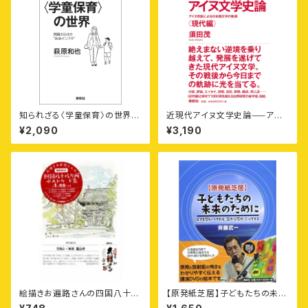
知られざる〈学童保育〉の世界
近現代アイヌ文学史論⸺アイ
——問題だらけの“社会インフ
ヌ民族による日本語文学の軌跡
¥2,090
¥3,190
ラ”
〈現代編〉
絵描きお遍路さんの四国八十八
【原発紙芝居】子どもたちの未来
カ所御朱印付きポストカード集
のために——とても悲しいけれ