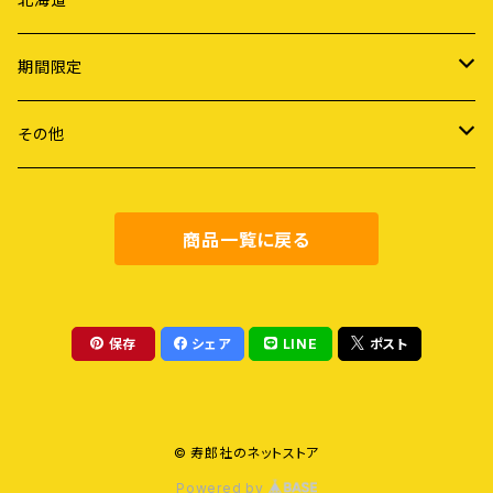
ライフスタイル
期間限定
労働
謝恩セール
その他
障害・病・老い
健康・料理
商品一覧に戻る
地域社会
農業・食
保存
シェア
LINE
ポスト
教育
© 寿郎社のネットストア
評論
Powered by