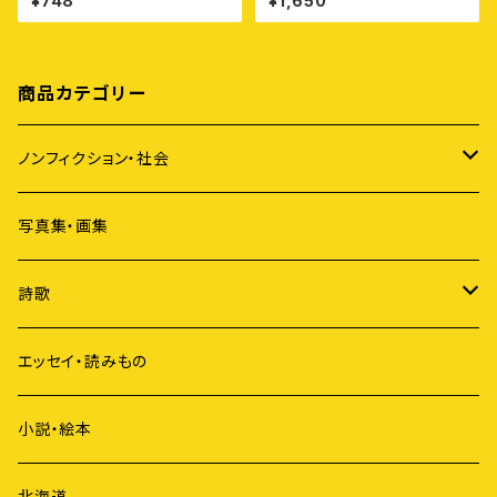
¥748
¥1,650
〈第1集〉徳島11カ寺
ど空から灰がふってくる
商品カテゴリー
ノンフィクション・社会
アイヌ
写真集・画集
原発
詩歌
ジェンダー
短歌
エッセイ・読みもの
歴史
俳句
小説・絵本
国際社会
詩
北海道