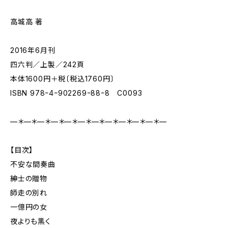
高城高 著
2016年6月刊
四六判／上製／242頁
本体1600円＋税〔税込1760円〕
ISBN 978ｰ4ｰ902269ｰ88ｰ8 C0093
—＊—＊—＊—＊—＊—＊—＊—＊—＊—＊—＊—
【目次】
不安な間奏曲
紳士の贈物
師走の別れ
一億円の女
夜よりも黒く