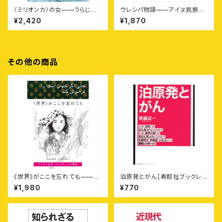
〈ミリオンカ〉の女——うらじお
ウレシパ物語——アイヌ民族の
すとく花暦
〈育て合う物語〉を読み聞かせる
¥2,420
¥1,870
その他の商品
《世界》がここを忘れても——ア
泊原発とがん［寿郎社ブックレッ
フガン女性ファルザーナの物語
ト1］
¥1,980
¥770