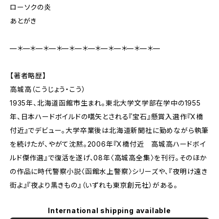
ローソクの炎
あとがき
—＊—＊—＊—＊—＊—＊—＊—＊—＊—＊—＊—
【著者略歴】
高城高（こうじょう・こう）
1935年、北海道函館市生まれ。東北大学文学部在学中の1955
年、日本ハードボイルドの嚆矢とされる『宝石』懸賞入選作『X橋
付近』でデビュー。大学卒業後は北海道新聞社に勤めながら執筆
を続けたが、やがて沈黙。2006年『X橋付近 高城高ハードボイ
ルド傑作選』で復活を遂げ、08年〈高城高全集〉を刊行。そのほか
の作品に時代警察小説〈函館水上警察〉シリーズや、『夜明け遠き
街よ』『夜より黒きもの』（いずれも東京創元社）がある。
International shipping available