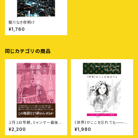
眠りなき夜明け
¥1,760
同じカテゴリの商品
２月１日早朝、ミャンマー最後の
《世界》がここを忘れても——ア
戦争が始まった。
フガン女性ファルザーナの物語
¥2,200
¥1,980