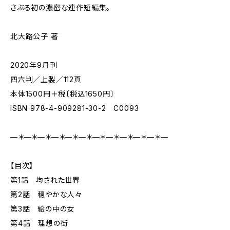
さぶる初の濃密な連作短編集。
北大路公子 著
2020年9月刊
四六判／上製／112頁
本体1500円＋税〔税込1650円〕
ISBN 978-4-909281-30-2 C0093
—＊—＊—＊—＊—＊—＊—＊—＊—＊—＊—＊—
【目次】
第1話 均された世界
第2話 穏やかな人々
第3話 絵の中の女
第4話 理想の街