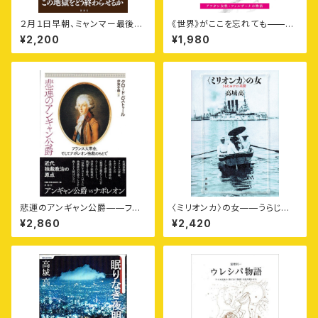
２月１日早朝、ミャンマー最後の
《世界》がここを忘れても——ア
戦争が始まった。
フガン女性ファルザーナの物語
¥2,200
¥1,980
悲運のアンギャン公爵——フラ
〈ミリオンカ〉の女——うらじお
ンス大革命、そしてナポレオン独
すとく花暦
¥2,860
¥2,420
裁のもとで