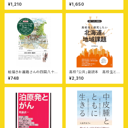
ット8］
¥1,210
¥1,650
絵描きお遍路さんの四国八十八
高校「公共」副読本 高校生と
カ所御朱印付きポストカード集
探究したい北海道の地域課題
¥748
¥2,310
〈第7集〉香川11カ寺