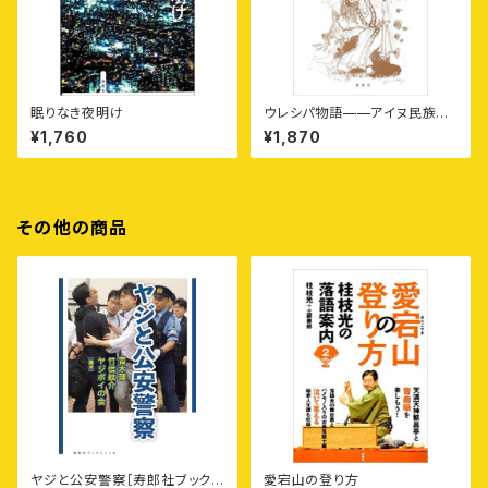
眠りなき夜明け
ウレシパ物語——アイヌ民族の
〈育て合う物語〉を読み聞かせる
¥1,760
¥1,870
その他の商品
ヤジと公安警察［寿郎社ブックレ
愛宕山の登り方