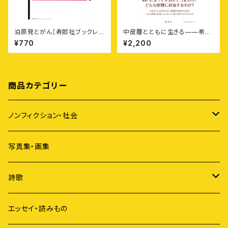
泊原発とがん［寿郎社ブックレッ
中皮腫とともに生きる——希
ト1］
少・難治性がん患者と家族の26
¥770
¥2,200
の「ものがたり」
商品カテゴリー
ノンフィクション・社会
アイヌ
写真集・画集
原発
詩歌
ジェンダー
短歌
エッセイ・読みもの