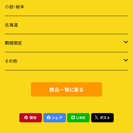
歴史
俳句
小説・絵本
国際社会
詩
北海道
ライフスタイル
期間限定
労働
謝恩セール
その他
障害・病・老い
健康・料理
商品一覧に戻る
地域社会
農業・食
保存
シェア
LINE
ポスト