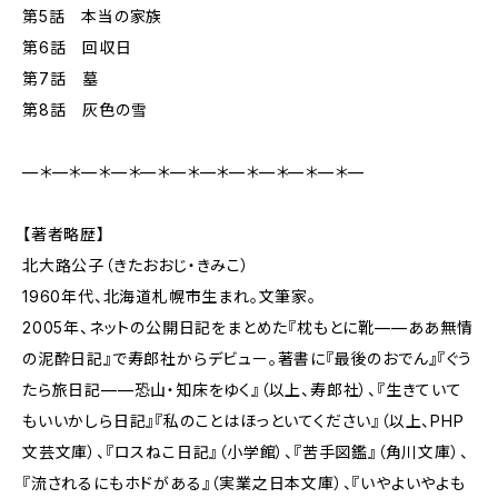
第5話 本当の家族
第6話 回収日
第7話 墓
第8話 灰色の雪
—＊—＊—＊—＊—＊—＊—＊—＊—＊—＊—＊—
【著者略歴】
北大路公子（きたおおじ・きみこ）
1960年代、北海道札幌市生まれ。文筆家。
2005年、ネットの公開日記をまとめた『枕もとに靴——ああ無情
の泥酔日記』で寿郎社からデビュー。著書に『最後のおでん』『ぐう
たら旅日記——恐山・知床をゆく』（以上、寿郎社）、『生きていて
もいいかしら日記』『私のことはほっといてください』（以上、PHP
文芸文庫）、『ロスねこ日記』（小学館）、『苦手図鑑』（角川文庫）、
『流されるにもホドがある』（実業之日本文庫）、『いやよいやよも