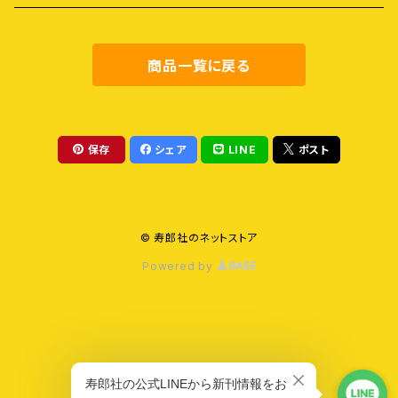
障害・病・老い
健康・料理
商品一覧に戻る
地域社会
農業・食
保存
シェア
LINE
ポスト
教育
© 寿郎社のネットストア
評論
Powered by
エコ・環境
憲法・法律