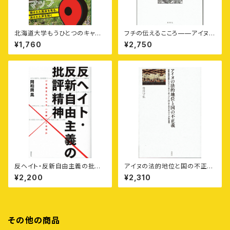
北海道大学もうひとつのキャン
フチの伝えるこころ——アイヌの
パスマップ——隠された風景を
女の四季
¥1,760
¥2,750
見る、消された声を聞く
反ヘイト・反新自由主義の批評
アイヌの法的地位と国の不正義
精神——いま読まれるべき〈文
——遺骨返還問題と〈アメリカイ
¥2,200
¥2,310
学〉とは何か
ンディアン法〉から考える〈アイヌ
先住権〉
その他の商品