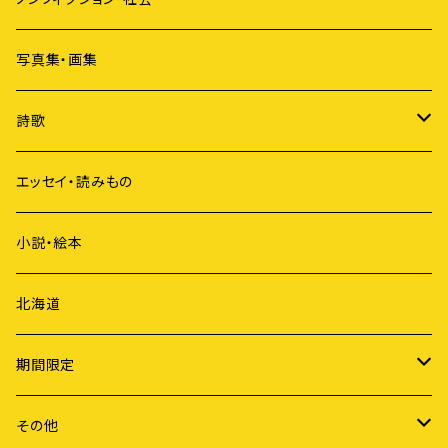
アイヌ
写真集・画集
原発
詩歌
ジェンダー
短歌
エッセイ・読みもの
歴史
俳句
小説・絵本
国際社会
詩
北海道
ライフスタイル
期間限定
労働
謝恩セール
その他