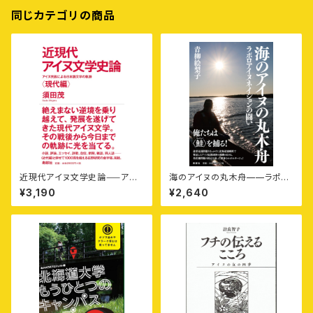
同じカテゴリの商品
近現代アイヌ文学史論⸺アイ
海のアイヌの丸木舟——ラポロ
ヌ民族による日本語文学の軌跡
アイヌネイションの闘い
¥3,190
¥2,640
〈現代編〉