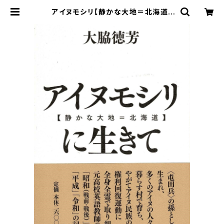
アイヌモシリ【静かな大地＝北海道】
に生きて——昭和十年、日高地方に生
まれたある高校英語教師の自叙伝 |
寿郎社のネットストア