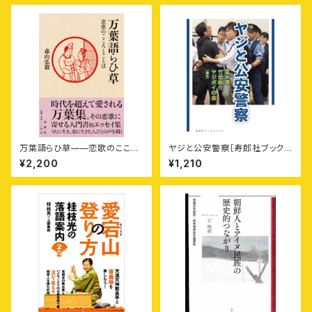
万葉語らひ草——恋歌のこころ
ヤジと公安警察［寿郎社ブックレ
とことば
ット8］
¥2,200
¥1,210