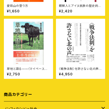
愛宕山の登り方
朝鮮人とアイヌ民族の歴史的つ
ながり——帝国の先住民・植民
¥1,650
¥2,420
地支配の重層性
草地と語る——〈マイペース酪
〈戦争法制〉を許さない北の声
農〉ことはじめ
——安保法制違憲北海道訴訟
¥2,750
¥4,950
の記録
商品カテゴリー
ノンフィクション・社会