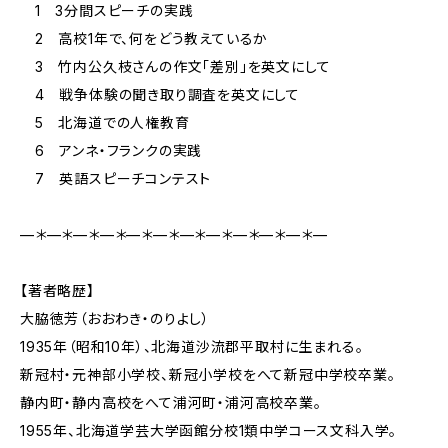
1 3分間スピーチの実践
2 高校1年で、何をどう教えているか
3 竹内公久枝さんの作文「差別」を英文にして
4 戦争体験の聞き取り調査を英文にして
5 北海道での人権教育
6 アンネ・フランクの実践
7 英語スピーチコンテスト
—＊—＊—＊—＊—＊—＊—＊—＊—＊—＊—＊—
【著者略歴】
大脇徳芳（おおわき・のりよし）
1935年（昭和10年）、北海道沙流郡平取村に生まれる。
新冠村・元神部小学校、新冠小学校をへて新冠中学校卒業。
静内町・静内高校をへて浦河町・浦河高校卒業。
1955年、北海道学芸大学函館分校1類中学コース文科入学。