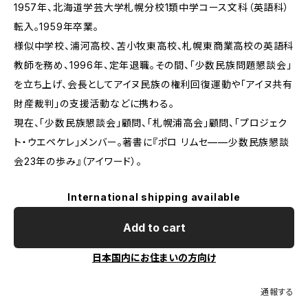
1957年、北海道学芸大学札幌分校1類中学コース文科（英語科）
転入。1959年卒業。
様似中学校、浦河高校、苫小牧東高校、札幌東商業高校の英語科
教師を務め、1996年、定年退職。その間、「少数民族問題懇談会」
を立ち上げ、会長としてアイヌ民族の権利回復運動や「アイヌ共有
財産裁判」の支援活動などに携わる。
現在、「少数民族懇談会」顧問、「札幌浦高会」顧問、「プロジェク
ト・ウエペケレ」メンバー。著書に『ポロ リムセ——少数民族懇談
会23年の歩み』（アイワード）。
International shipping available
Add to cart
日本国内にお住まいの方向け
通報する