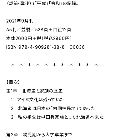
（戦前・戦後）」「平成」「令和」の記録。
2021年9月刊
A5判／並製／528頁＋口絵12頁
本体2600円＋税〔税込2860円〕
ISBN 978-4-909281-38-8 C0036
—＊—＊—＊—＊—＊—＊—＊—＊—＊—＊—＊—
【目次】
第1章 北海道と家族の歴史
1 アイヌ文化は残っていた
2 北海道は日本の「内国植民地」であった
3 私の祖父は屯田兵家族として北海道へ来た
第2章 幼児期から大学卒業まで