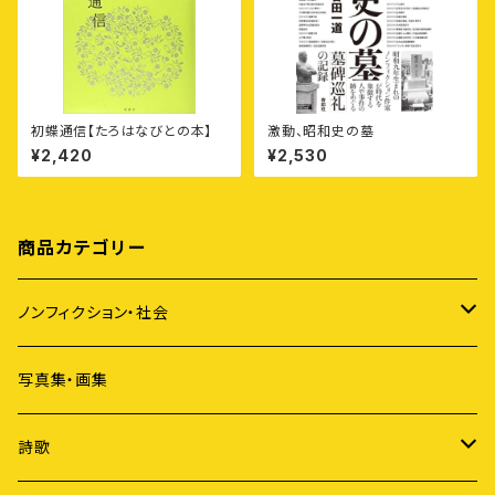
初蝶通信【たろはなびとの本】
激動、昭和史の墓
¥2,420
¥2,530
商品カテゴリー
ノンフィクション・社会
アイヌ
写真集・画集
原発
詩歌