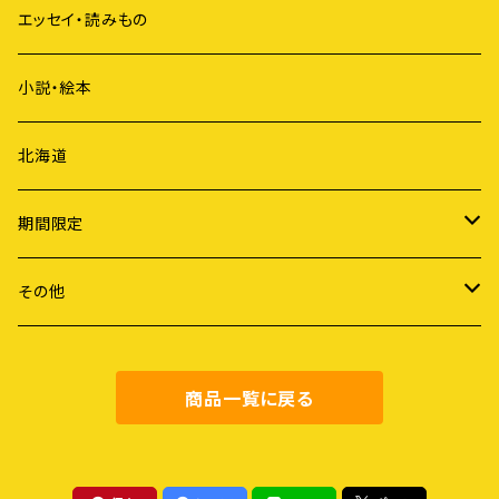
ジェンダー
短歌
エッセイ・読みもの
歴史
俳句
小説・絵本
国際社会
詩
北海道
ライフスタイル
期間限定
労働
謝恩セール
その他
障害・病・老い
健康・料理
商品一覧に戻る
地域社会
農業・食