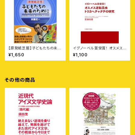
【原発紙芝居】子どもたちの未来
イグノーベル賞受賞！ オスメス
のために——とても悲しいけれ
逆転昆虫トリカヘチャタテの研
¥1,650
¥1,100
ど空から灰がふってくる
究
その他の商品