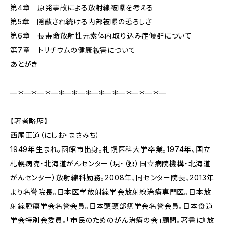
第4章 原発事故による放射線被曝を考える
第5章 隠蔽され続ける内部被曝の恐ろしさ
第6章 長寿命放射性元素体内取り込み症候群について
第7章 トリチウムの健康被害について
あとがき
—＊—＊—＊—＊—＊—＊—＊—＊—＊—＊—＊—
【著者略歴】
西尾正道（にしお・まさみち）
1949年生まれ。函館市出身。札幌医科大学卒業。1974年、国立
札幌病院・北海道がんセンター（現・（独）国立病院機構・北海道
がんセンター）放射線科勤務。2008年、同センター院長、2013年
より名誉院長。日本医学放射線学会放射線治療専門医。日本放
射線腫瘍学会名誉会員。日本頭頸部癌学会名誉会員。日本食道
学会特別会委員。「市民のためのがん治療の会」顧問。著書に『放