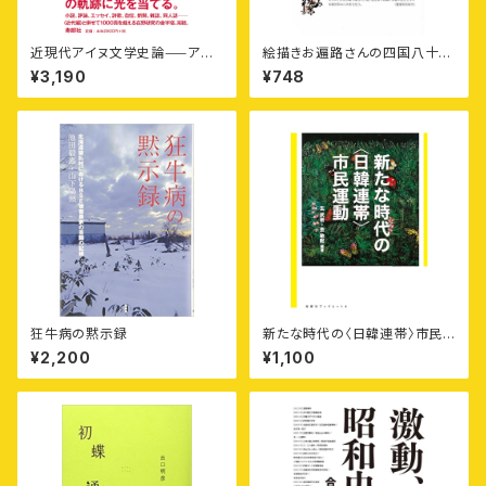
近現代アイヌ文学史論⸺アイ
絵描きお遍路さんの四国八十八
ヌ民族による日本語文学の軌跡
カ所御朱印付きポストカード集
¥3,190
¥748
〈現代編〉
〈第6集〉愛媛10カ寺・徳島（香
川）1カ寺
狂牛病の黙示録
新たな時代の〈日韓連帯〉市民
運動［寿郎社ブックレット4］
¥2,200
¥1,100