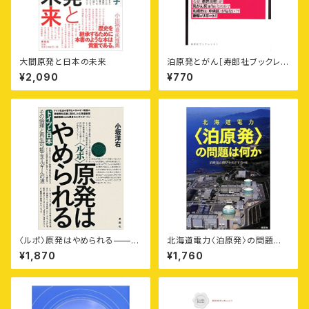
大間原発と日本の未来
泊原発とがん［寿郎社ブックレッ
ト1］
¥2,090
¥770
〈ルポ〉原発はやめられる——ド
北海道電力〈泊原発〉の問題は
イツと日本
何か
¥1,870
¥1,760