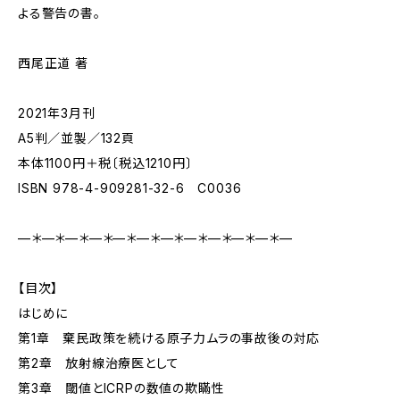
よる警告の書。
西尾正道 著
2021年3月刊
A5判／並製／132頁
本体1100円＋税〔税込1210円〕
ISBN 978-4-909281-32-6 C0036
—＊—＊—＊—＊—＊—＊—＊—＊—＊—＊—＊—
【目次】
はじめに
第1章 棄民政策を続ける原子力ムラの事故後の対応
第2章 放射線治療医として
第3章 閾値とICRPの数値の欺瞞性