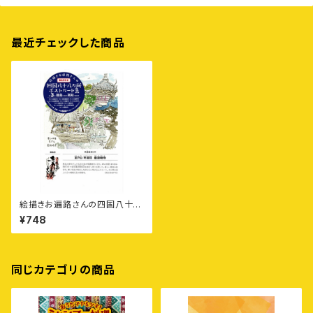
最近チェックした商品
絵描きお遍路さんの四国八十八
カ所御朱印付きポストカード集
¥748
〈第3集〉徳島1カ寺・高知10カ寺
同じカテゴリの商品