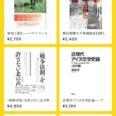
草地と語る——〈マイペース酪
朝日新聞の夕張報道全記録2
農〉ことはじめ
——再建二年目の危機
¥2,750
¥2,420
〈戦争法制〉を許さない北の声
近現代アイヌ文学史論⸺アイ
——安保法制違憲北海道訴訟
ヌ民族による日本語文学の軌跡
¥4,950
¥3,190
の記録
〈近代編〉