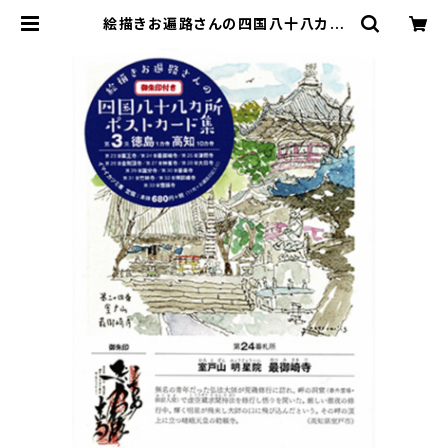
絵描きお遍路さんの四国八十八カ所
御朱印付きポストカード集〈第3集〉徳
島1カ寺・高知10カ寺 | 寿郎社のネッ
トストア