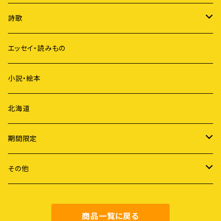
原発
詩歌
ジェンダー
短歌
エッセイ・読みもの
歴史
俳句
小説・絵本
国際社会
詩
北海道
ライフスタイル
期間限定
労働
謝恩セール
その他
障害・病・老い
健康・料理
商品一覧に戻る