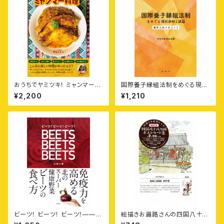
おうちでヤミツキ！ ミャンマー料
国際養子縁組法制をめぐる現状
理
分析と課題——国際比較の視
¥2,200
¥1,210
点から
ビーツ！ ビーツ！ ビーツ！——免
絵描きお遍路さんの四国八十八
疫力を高める北のスーパー健康
カ所御朱印付きポストカード集