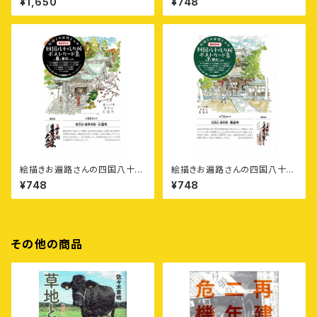
¥1,650
¥748
野菜ビーツの食べ方
〈第2集〉徳島11カ寺
絵描きお遍路さんの四国八十八
絵描きお遍路さんの四国八十八
カ所御朱印付きポストカード集
カ所御朱印付きポストカード集
¥748
¥748
〈第8集〉香川11カ寺
〈第7集〉香川11カ寺
その他の商品