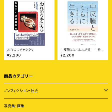
おれのウチャシクマ
中皮腫とともに生きる——希
少・難治性がん患者と家族の26
¥2,200
¥2,200
の「ものがたり」
商品カテゴリー
ノンフィクション・社会
アイヌ
写真集・画集