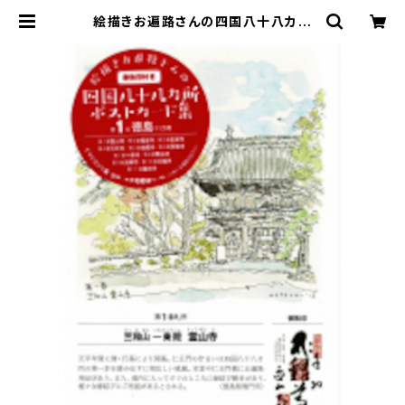
絵描きお遍路さんの四国八十八カ所
御朱印付きポストカード集〈第1集〉徳
島11カ寺 | 寿郎社のネットストア