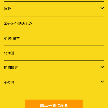
原発
詩歌
ジェンダー
短歌
エッセイ・読みもの
歴史
俳句
小説・絵本
国際社会
詩
北海道
ライフスタイル
期間限定
労働
謝恩セール
その他
障害・病・老い
健康・料理
商品一覧に戻る