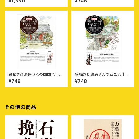
¥1,650
¥748
野菜ビーツの食べ方
〈第3集〉徳島1カ寺・高知10カ寺
絵描きお遍路さんの四国八十八
絵描きお遍路さんの四国八十八
カ所御朱印付きポストカード集
カ所御朱印付きポストカード集
¥748
¥748
〈第2集〉徳島11カ寺
〈第8集〉香川11カ寺
その他の商品