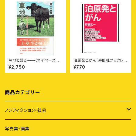
草地と語る——〈マイペース酪
泊原発とがん［寿郎社ブックレッ
農〉ことはじめ
ト1］
¥2,750
¥770
商品カテゴリー
ノンフィクション・社会
アイヌ
写真集・画集