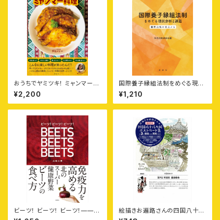
おうちでヤミツキ！ ミャンマー料
国際養子縁組法制をめぐる現状
理
分析と課題——国際比較の視
¥2,200
¥1,210
点から
ビーツ！ ビーツ！ ビーツ！——免
絵描きお遍路さんの四国八十八
疫力を高める北のスーパー健康
カ所御朱印付きポストカード集