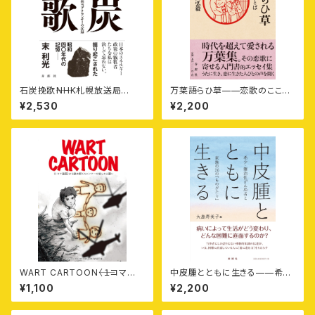
石炭挽歌⸺NHK札幌放送局
万葉語らひ草——恋歌のこころ
〈炭鉱事故〉担当アナウンサーの
とことば
¥2,530
¥2,200
記録
WART CARTOON⸺〈１コマ
中皮腫とともに生きる——希
漫画〉から読み解くミャンマーの
少・難治性がん患者と家族の26
¥1,100
¥2,200
苦しみと願い
の「ものがたり」