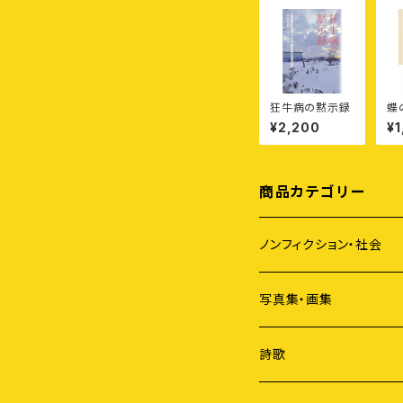
狂牛病の黙示録
蝶
浩
¥2,200
¥1
道
商品カテゴリー
ノンフィクション・社会
アイヌ
写真集・画集
原発
詩歌