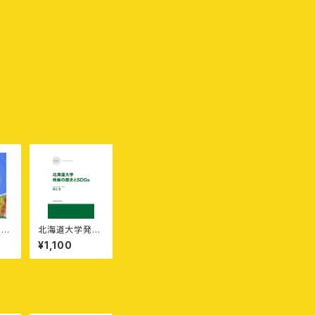
】子
北海道大学発展
来
の歴史とSDGs
¥1,100
と
［エルムブックレ
れ
ット1］
ふ