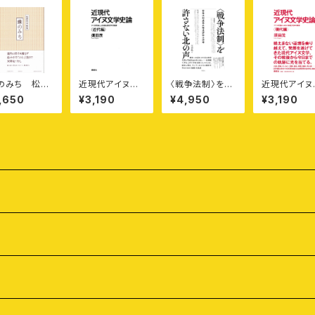
のみち 松原
近現代アイヌ文
〈戦争法制〉を許
近現代アイヌ
子歌集［北海
学史論⸺アイヌ
さない北の声
学史論⸺ア
,650
¥3,190
¥4,950
¥3,190
くらしのうた1］
民族による日本
——安保法制違
民族による日
語文学の軌跡
憲北海道訴訟の
語文学の軌
〈近代編〉
記録
〈現代編〉