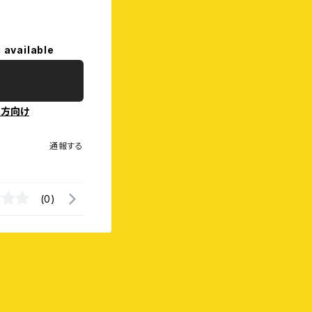
 available
の方向け
通報する
(0)