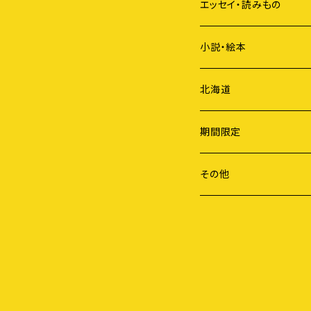
ジェンダー
短歌
エッセイ・読みもの
歴史
俳句
小説・絵本
国際社会
詩
北海道
ライフスタイル
期間限定
労働
謝恩セール
その他
障害・病・老い
健康・料理
地域社会
農業・食