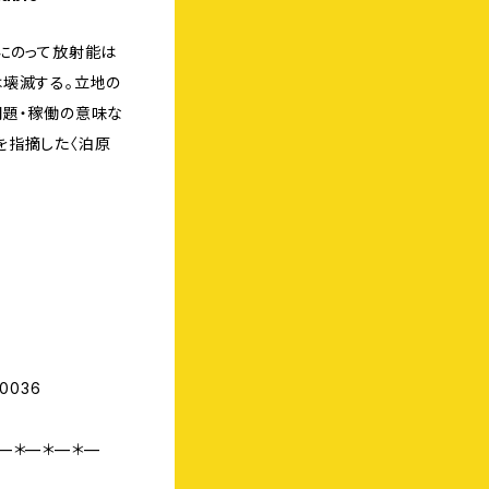
にのって放射能は
は壊滅する。立地の
問題・稼働の意味な
を指摘した〈泊原
C0036
—＊—＊—＊—