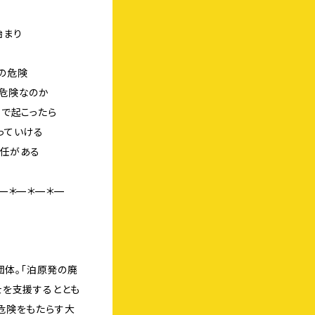
始まり
の危険
危険なのか
で起こったら
っていける
任がある
—＊—＊—＊—
団体。「泊原発の廃
士を支援するととも
危険をもたらす大