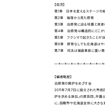
【目次】
第1章 日本を変えるステージの
第2章 倫理から見た原発
第3章 泊原発に迫る地震と津波
第4章 泊原発は構造的にどこが
第5章 フクシマで起きたことが泊
第6章 原発なしでも北海道はや
第7章 司法は福島事故に重い責
—＊—＊—＊—＊—＊—＊—＊—＊
【編者略歴】
泊原発の廃炉をめざす会
2011年7月7日に設立された市民
炉を求める訴訟」の原告団、弁護
に、函館市や北海道全体に大きな