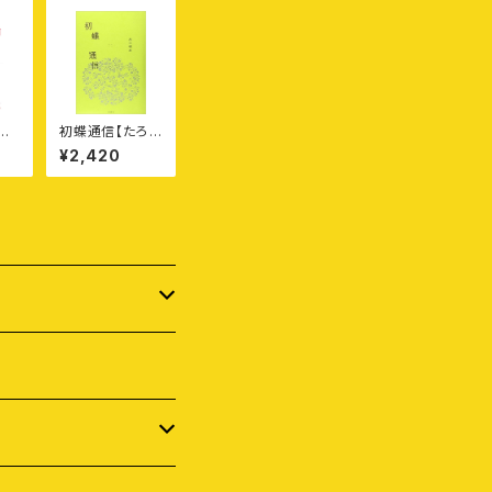
文
初蝶通信【たろ
イヌ
はなびとの本】
¥2,420
本
跡