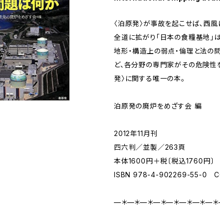
〈泊原発〉が事故を起こせば、西風
全道に拡がり「日本の食糧基地」
地形・構造上の弱点・倫理と法の
ど、各分野の専門家がその危険性
発〉に関する唯一の本。
泊原発の廃炉をめざす会 編
2012年11月刊
四六判／並製／263頁
本体1600円＋税〔税込1760円〕
ISBN 978-4-902269-55-0 
—＊—＊—＊—＊—＊—＊—＊—＊