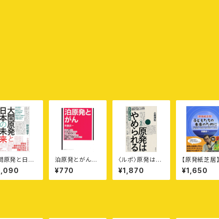
間原発と日本
泊原発とがん
〈ルポ〉原発はや
【原発紙芝居
未来
［寿郎社ブックレ
められる——ド
どもたちの未
2,090
¥770
¥1,870
¥1,650
ット1］
イツと日本
のために——
ても悲しいけ
ど空から灰が
ってくる