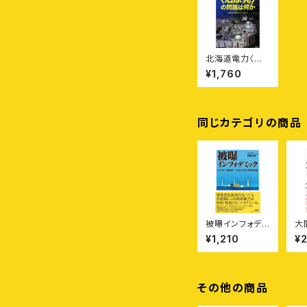
北海道電力〈泊
原発〉の問題は
¥1,760
何か
同じカテゴリの商品
被曝インフォデミ
大
ック
の
¥1,210
¥
その他の商品