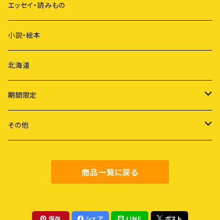
ジェンダー
短歌
エッセイ・読みもの
歴史
俳句
小説・絵本
国際社会
詩
北海道
ライフスタイル
期間限定
労働
謝恩セール
その他
障害・病・老い
健康・料理
商品一覧に戻る
地域社会
農業・食
保存
シェア
LINE
ポスト