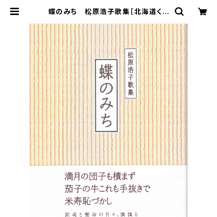
蝶のみち 松原浩子歌集［北海道くら
しのうた1］ | 寿郎社のネットストア