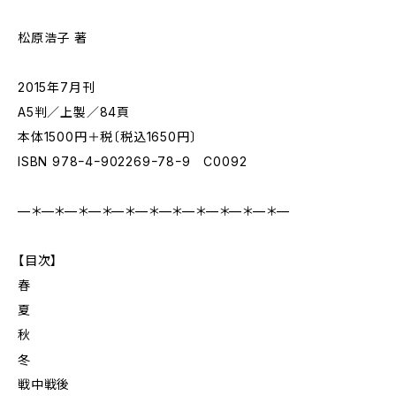
松原浩子 著
2015年7月刊
A5判／上製／84頁
本体1500円＋税〔税込1650円〕
ISBN 978ｰ4ｰ902269ｰ78ｰ9 C0092
—＊—＊—＊—＊—＊—＊—＊—＊—＊—＊—＊—
【目次】
春
夏
秋
冬
戦中戦後