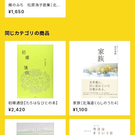
蝶のみち 松原浩子歌集［北海
道くらしのうた1］
¥1,650
同じカテゴリの商品
初蝶通信【たろはなびとの本】
家族［北海道くらしのうた4］
¥2,420
¥1,100