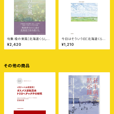
句集 楡の東風［北海道くらしの
今日はそういう日［北海道くらし
うた3］
のうた2］
¥2,420
¥1,210
その他の商品