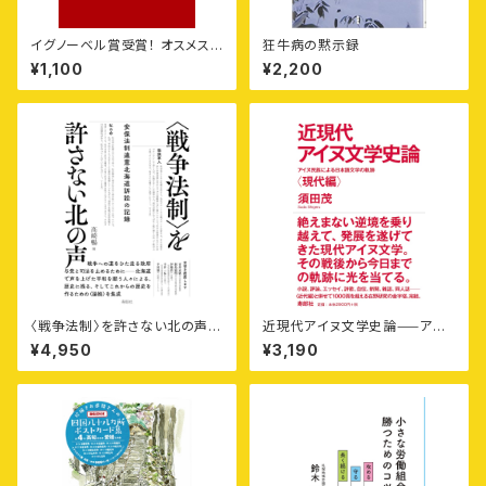
イグノーベル賞受賞！ オスメス
狂牛病の黙示録
逆転昆虫トリカヘチャタテの研
¥1,100
¥2,200
究
〈戦争法制〉を許さない北の声
近現代アイヌ文学史論⸺アイ
——安保法制違憲北海道訴訟
ヌ民族による日本語文学の軌跡
¥4,950
¥3,190
の記録
〈現代編〉