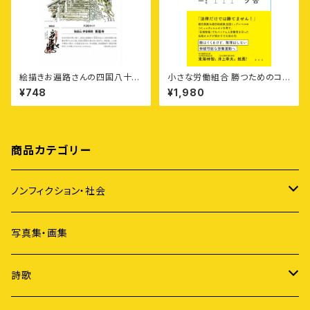
絵描きお遍路さんの四国八十八
小さな労働組合 勝つためのコツ
カ所御朱印付きポストカード集
——攻める・守る・長く続ける
¥748
¥1,980
〈第4集〉高知6カ寺・愛媛5カ寺
商品カテゴリー
ノンフィクション・社会
アイヌ
写真集・画集
原発
詩歌