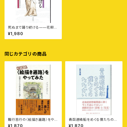
死ぬまで踊り続ける——花柳流
から独立し北海道で〈嘉門流〉を
¥1,980
立ち上げた舞踊家の半生
同じカテゴリの商品
難行苦行の〈絵描き遍路〉をやっ
青函連絡船をめぐる僕たちのた
てみた——四国八十八カ所を歩
たかい
¥1,870
¥1,870