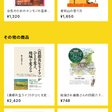
女性のためのホンモノの温泉案
愛宕山の登り方
内
¥1,320
¥1,650
その他の商品
《農都共生ライフ》がひとを変え、
絵描きお遍路さんの四国八十八
地域を変える——移住・CSA・
カ所御朱印付きポストカード集
¥2,420
¥748
ローカルベンチャー——〈ウェル
〈第7集〉香川11カ寺
ビーイングな暮らし〉の実践