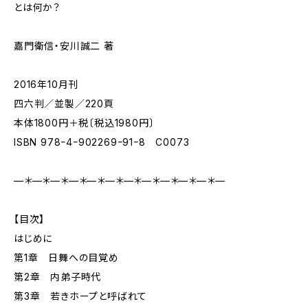
とは何か？
嘉門衛信・安川誠二 著
2016年10月刊
四六判／並製／220頁
本体1800円＋税〔税込1980円〕
ISBN 978ｰ4ｰ902269ｰ91ｰ8 C0073
—＊—＊—＊—＊—＊—＊—＊—＊—＊—＊—＊—
【目次】
はじめに
第1章 日舞への目覚め
第2章 内弟子時代
第3章 若きホープと呼ばれて