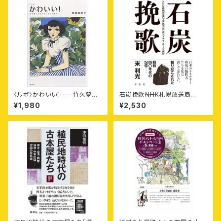
〈ルポ〉かわいい！——竹久夢二
石炭挽歌⸺NHK札幌放送局
からキティちゃんまで
〈炭鉱事故〉担当アナウンサーの
¥1,980
¥2,530
記録