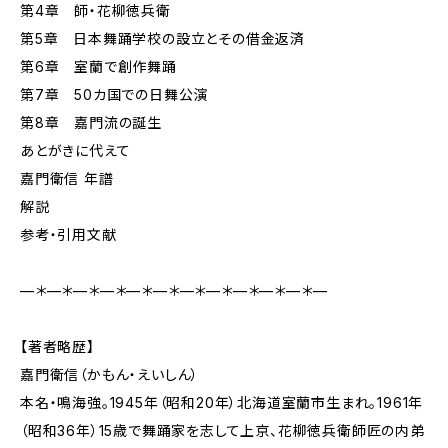
第4章 師・花柳徳兵衛
第5章 日本舞踊学校の設立とその借金返済
第6章 室蘭で創作舞踊
第7章 50カ国での日舞公演
第8章 嘉門流の誕生
あとがきに代えて
嘉門衛信 年譜
解説
参考・引用文献
—＊—＊—＊—＊—＊—＊—＊—＊—＊—＊—＊—
【著者略歴】
嘉門衛信（かもん・えいしん）
本名・鳴海強。1945年（昭和20年）北海道室蘭市生まれ。1961年
（昭和36年）15歳で舞踊家を志して上京、花柳徳兵衛師匠の内弟