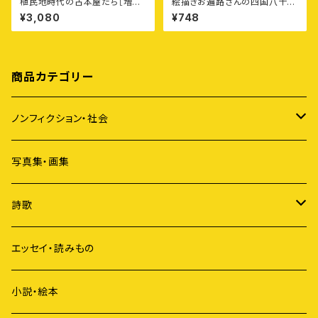
植民地時代の古本屋たち［増補
絵描きお遍路さんの四国八十八
新装版］樺太・台湾・朝鮮・満洲・
カ所御朱印付きポストカード集
¥3,080
¥748
中華民国⸺空白の庶民史
〈第5集〉愛媛11カ寺
商品カテゴリー
ノンフィクション・社会
アイヌ
写真集・画集
原発
詩歌
ジェンダー
短歌
エッセイ・読みもの
歴史
俳句
小説・絵本