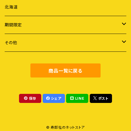
国際社会
詩
北海道
ライフスタイル
期間限定
労働
謝恩セール
その他
障害・病・老い
健康・料理
商品一覧に戻る
地域社会
農業・食
保存
シェア
LINE
ポスト
教育
© 寿郎社のネットストア