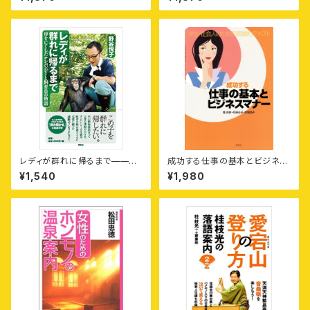
いて描く
レディが群れに帰るまで——母
成功する仕事の基本とビジネス
を亡くしたチンパンジーと飼育
マナー——学生・社会人のため
¥1,540
¥1,980
員の物語
の実践的テキスト