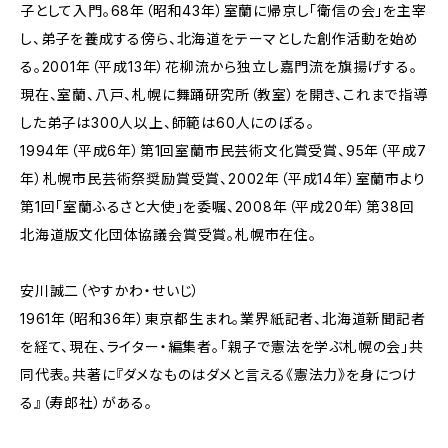
子として入門。68年（昭和43年）室蘭に帰京し「衛信の会」を主宰
し、弟子を養成する傍ら、北海道をテーマとした創作活動を始め
る。2001年（平成13年）花柳流から独立し嘉門流を旗揚げする。
現在、室蘭、八戸、札幌に舞踊研究所（教室）を開き、これまで指導
した弟子は300人以上、師範は60人にのぼる。
1994年（平成6年）第1回室蘭市民芸術文化賞受賞、95年（平成7
年）札幌市民芸術祭奨励賞受賞、2002年（平成14年）室蘭市より
第1回「室蘭ふるさと大使」を委嘱、2008年（平成20年）第38回
北海道版文化団体協議会賞受賞。札幌市在住。
安川誠二（やすかわ・せいじ）
1961年（昭和36年）東京都生まれ。業界紙記者、北海道新聞記者
を経て、現在、ライター・編集者。「親子で憲法を学ぶ札幌の会」共
同代表。共著に『ダメなものはダメと言える《憲法力》を身につけ
る』（寿郎社）がある。