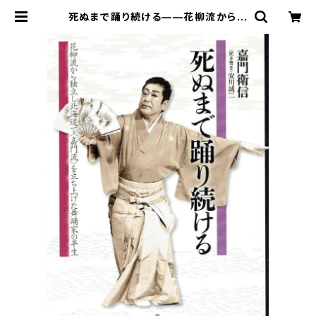
死ぬまで踊り続ける——花柳流から独
立し北海道で〈嘉門流〉を立ち上げた
舞踊家の半生 | 寿郎社のネットスト
ア