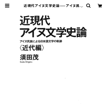
近現代アイヌ文学史論⸺アイヌ民族
による日本語文学の軌跡〈近代編〉 |
寿郎社のネットストア