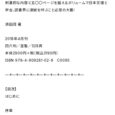
刺激的な内容と五〇〇ページを越えるボリュームで日本文壇と
学会、読書界に波紋を呼ぶこと必至の大著！
須田茂 著
2018年4月刊
四六判／並製／528頁
本体2900円＋税〔税込3190円〕
ISBN 978-4-909281-02-9 C0095
—＊—＊—＊—＊—＊—＊—＊—＊—＊—＊—＊—
【目次】
はじめに
序章