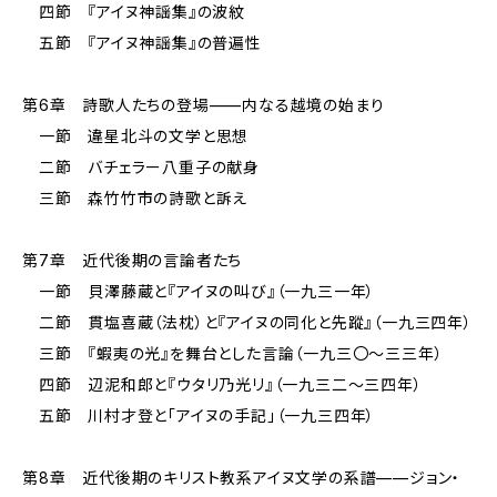
四節 『アイヌ神謡集』の波紋
五節 『アイヌ神謡集』の普遍性
第6章 詩歌人たちの登場——内なる越境の始まり
一節 違星北斗の文学と思想
二節 バチェラー八重子の献身
三節 森竹竹市の詩歌と訴え
第7章 近代後期の言論者たち
一節 貝澤藤蔵と『アイヌの叫び』（一九三一年）
二節 貫塩喜蔵（法枕）と『アイヌの同化と先蹤』（一九三四年）
三節 『蝦夷の光』を舞台とした言論（一九三〇〜三三年）
四節 辺泥和郎と『ウタリ乃光リ』（一九三二〜三四年）
五節 川村才登と「アイヌの手記」（一九三四年）
第8章 近代後期のキリスト教系アイヌ文学の系譜——ジョン・