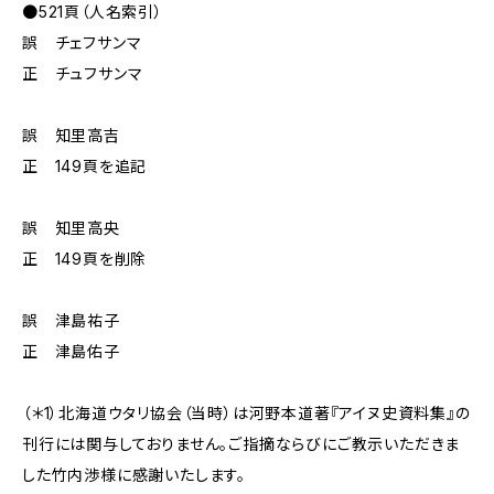
●521頁（人名索引）
誤 チェフサンマ
正 チュフサンマ
誤 知里高吉
正 149頁を追記
誤 知里高央
正 149頁を削除
誤 津島祐子
正 津島佑子
（＊1）北海道ウタリ協会（当時）は河野本道著『アイヌ史資料集』の
刊行には関与しておりません。ご指摘ならびにご教示いただきま
した竹内渉様に感謝いたします。