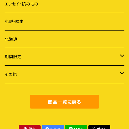
ジェンダー
短歌
エッセイ・読みもの
歴史
俳句
小説・絵本
国際社会
詩
北海道
ライフスタイル
期間限定
労働
謝恩セール
その他
障害・病・老い
健康・料理
商品一覧に戻る
地域社会
農業・食