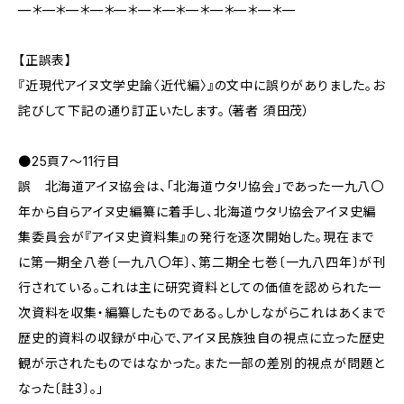
—＊—＊—＊—＊—＊—＊—＊—＊—＊—＊—＊—
【正誤表】
『近現代アイヌ文学史論〈近代編〉』の文中に誤りがありました。お
詫びして下記の通り訂正いたします。（著者 須田茂）
●25頁7～11行目
誤 北海道アイヌ協会は、「北海道ウタリ協会」であった一九八〇
年から自らアイヌ史編纂に着手し、北海道ウタリ協会アイヌ史編
集委員会が『アイヌ史資料集』の発行を逐次開始した。現在まで
に第一期全八巻〔一九八〇年〕、第二期全七巻〔一九八四年〕が刊
行されている。これは主に研究資料としての価値を認められた一
次資料を収集・編纂したものである。しかしながらこれはあくまで
歴史的資料の収録が中心で、アイヌ民族独自の視点に立った歴史
観が示されたものではなかった。また一部の差別的視点が問題と
なった〔註3〕。」