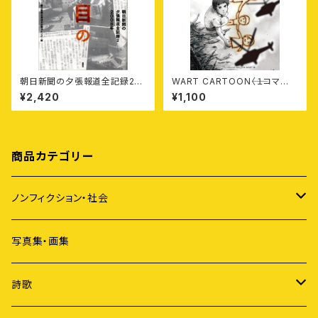
朝日新聞の夕張報道全記録2
WART CARTOON⸺〈１コマ
——再建二年目の危機
漫画〉から読み解くミャンマーの
¥2,420
¥1,100
苦しみと願い
商品カテゴリー
ノンフィクション・社会
アイヌ
写真集・画集
原発
詩歌