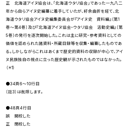
正 北海道アイヌ協会は、「北海道ウタリ協会」であった一九八二
年から自らアイヌ史編纂に着手していたが、紆余曲折を経て、北
海道ウタリ協会アイヌ史編集委員会が『アイヌ史 資料編』〔第1
巻～第4巻〕及び『北海道アイヌ協会・ウタリ協会 活動史編』〔第
5巻〕の発行を逐次開始した。これは主に研究・参考資料としての
価値を認められた諸資料・所蔵目録等を収集・編纂したものであ
る。しかしながらこれはあくまで歴史的資料の収録が中心で、アイ
ヌ民族独自の視点に立った歴史観が示されたものではなかった。
（＊1）
●34頁6～10行目
〔註3〕は削除します。
●48頁4行目
誤 開校した
正 閉校した