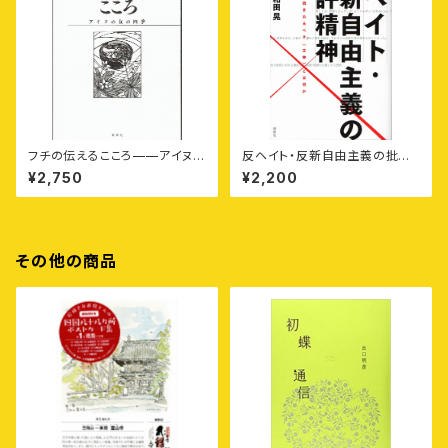
フチの伝えるこころ——アイヌの
反ヘイト・反新自由主義の批評
女の四季
精神——いま読まれるべき〈文
¥2,750
¥2,200
学〉とは何か
その他の商品