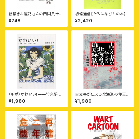
絵描きお遍路さんの四国八十八
初蝶通信【たろはなびとの本】
カ所御朱印付きポストカード集
¥748
¥2,420
〈第1集〉徳島11カ寺
〈ルポ〉かわいい！——竹久夢二
古文書が伝える北海道の仰天秘
からキティちゃんまで
話51
¥1,980
¥1,980