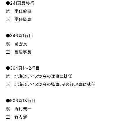
●241頁最終行
誤 常任幹事
正 常任監事
●346頁1行目
誤 副会長
正 副理事長
●364頁1～2行目
誤 北海道アイヌ協会の理事に就任
正 北海道アイヌ協会の監事、その後理事に就任
●506頁18行目
誤 野村義一
正 竹内渉