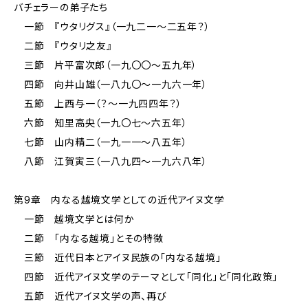
バチェラーの弟子たち
一節 『ウタリグス』（一九二一〜二五年？）
二節 『ウタリ之友』
三節 片平富次郎（一九〇〇〜五九年）
四節 向井山雄（一八九〇〜一九六一年）
五節 上西与一（？〜一九四四年？）
六節 知里高央（一九〇七〜六五年）
七節 山内精二（一九一一〜八五年）
八節 江賀寅三（一八九四〜一九六八年）
第9章 内なる越境文学としての近代アイヌ文学
一節 越境文学とは何か
二節 「内なる越境」とその特徴
三節 近代日本とアイヌ民族の「内なる越境」
四節 近代アイヌ文学のテーマとして「同化」と「同化政策」
五節 近代アイヌ文学の声、再び