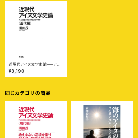
近現代アイヌ文学史論⸺アイ
ヌ民族による日本語文学の軌跡
¥3,190
〈近代編〉
同じカテゴリの商品