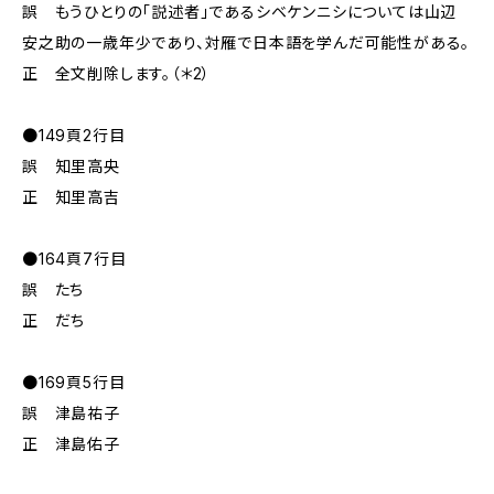
誤 もうひとりの「説述者」であるシベケンニシについては山辺
安之助の一歳年少であり、対雁で日本語を学んだ可能性がある。
正 全文削除します。（＊2）
●149頁2行目
誤 知里高央
正 知里高吉
●164頁7行目
誤 たち
正 だち
●169頁5行目
誤 津島祐子
正 津島佑子