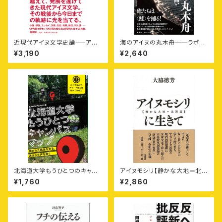
近現代アイヌ文学史論⸺アイ
海のアイヌの丸木舟——ラポロ
ヌ民族による日本語文学の軌跡
アイヌネイションの闘い
¥3,190
¥2,640
〈現代編〉
北海道大学もうひとつのキャン
アイヌモシリ【静かな大地＝北海
パスマップ——隠された風景を
道】に生きて——昭和十年、日高
¥1,760
¥2,860
見る、消された声を聞く
地方に生まれたある高校英語教
師の自叙伝