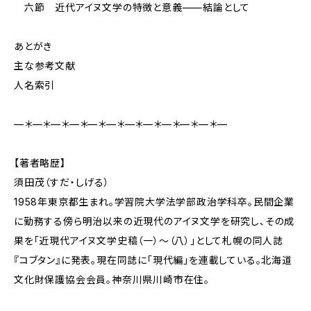
六節 近代アイヌ文学の特徴と意義——結論として
あとがき
主な参考文献
人名索引
—＊—＊—＊—＊—＊—＊—＊—＊—＊—＊—＊—
【著者略歴】
須田茂（すだ・しげる）
1958年東京都生まれ。学習院大学法学部政治学科卒。民間企業
に勤務する傍ら明治以来の近現代のアイヌ文学を研究し、その成
果を「近現代アイヌ文学史稿（一）～（八）」として札幌の同人誌
『コブタン』に発表。現在同誌に「現代編」を連載している。北海道
文化財保護協会会員。神奈川県川崎市在住。