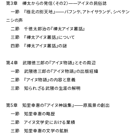
第3章 樺太からの発信〈その2〉——アイヌの民俗誌
一節 『極北の別天地』——バフンケ、アトイサランデ、シベケン
ニシの声
二節 千徳太郎治の『樺太アイヌ叢話』
三節 『樺太アイヌ叢話』について
四節 『樺太アイヌ叢話』の謎
第4章 武隈徳三郎の『アイヌ物語』とその周辺
一節 武隈徳三郎の『アイヌ物語』の出版経緯
二節 『アイヌ物語』の内容と意義
三節 知られざる武隈の生涯の解明
第5章 知里幸惠の『アイヌ神謡集』——原風景の創出
一節 知里幸惠の略歴
二節 アイヌ文学史における業績
三節 知里幸惠の文学の鉱脈